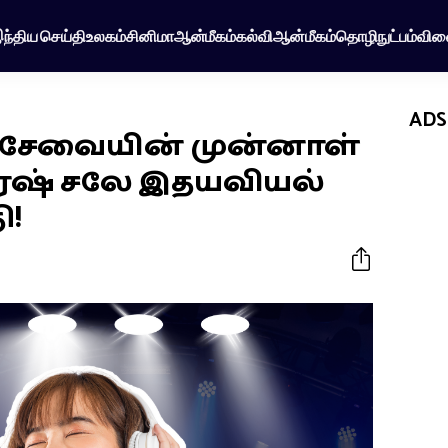
ந்திய செய்தி
உலகம்
சினிமா
ஆன்மீகம்
கல்வி
ஆன்மீகம்
தொழிநுட்பம்
விள
ADS
 சேவையின் முன்னாள்
ரேஷ் சலே இதயவியல்
ி!