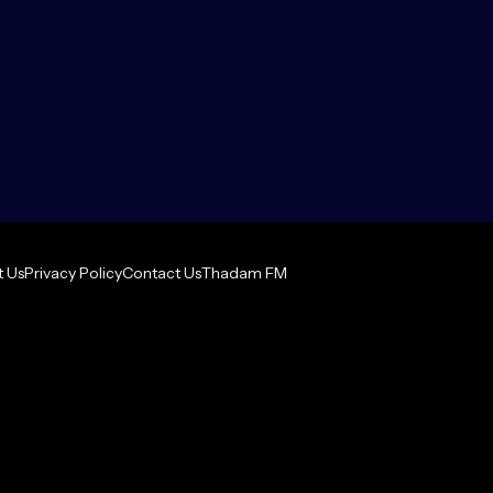
 Us
Privacy Policy
Contact Us
Thadam FM