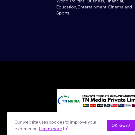
World, Political, Business, Financial,
Education, Entertainment, Cinema and
Sports.
Design by -
loncey tech
Our website uses cookies to improve your
OK, Go it!
experience.
Learn more