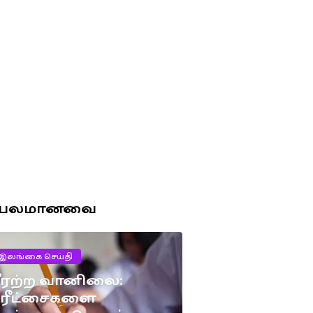
ரபலமானவை
இலங்கை செய்தி
ீரற்ற வானிலை:
பரீட்சைகளை