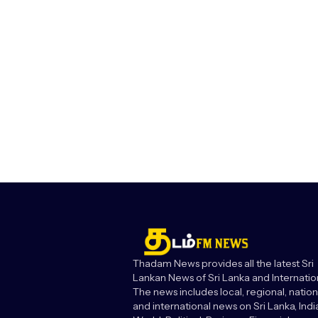
Thadam News provides all the latest Sri
Lankan News of Sri Lanka and Internatio
The news includes local, regional, nation
and international news on Sri Lanka, India