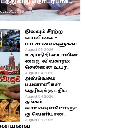
டத்துவது தொடர்பாக
டுக்கப்பட்டுள்ள
gust 05, 2026
ுக்கிய தீர்மானம்!
நிலவும் சீரற்ற
வானிலை –
பாடசாலைகளுக்கா
ன விடுமுறை
August 03, 2026
உதயநிதி ஸ்டாலின்
தொடர்பில்
கைது விவகாரம்:
வௌியான தகவல்!
சென்னை உயர்
நீதிமன்றம்
August 04, 2026
அஸ்வெசும
பிறப்பித்த அதிரடி
பயனாளிகள்
உத்தரவு!
தெரிவுக்கு புதிய
முறை: சமூக-
August 04, 2026
தங்கம்
பொருளாதார
வாங்கவுள்ளோருக்
நிலைக்கு
கு வெளியான
முன்னுரிமை!
மகிழ்ச்சி தகவல்!
August 03, 2026
னையவை