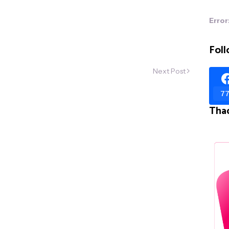
Error
Foll
Next Post
77
Tha