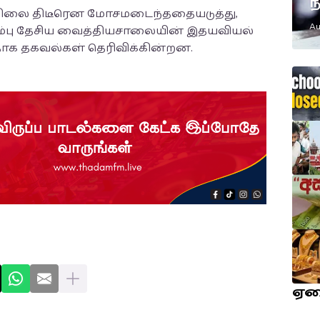
ந
நிலை திடீரென மோசமடைந்ததையடுத்து,
எ
Au
ம்பு தேசிய வைத்தியசாலையின் இதயவியல்
ம
ளதாக தகவல்கள் தெரிவிக்கின்றன.
ஏ