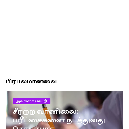
பிரபலமானவை
இலங்கை செய்தி
சீரற்ற வானிலை:
பரீட்சைகளை நடத்துவது