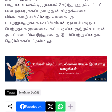
பாதாள உலகக் குழுவைச் சேர்ந்த ‘ஹரக் கட்டா’
என அழைக்கப்படும் நதுன் சிந்தக்கவை
விளக்கமறியல் சிறைச்சாலைக்கு
மாற்றுவதற்காக 1.2 பில்லியன் ரூபாய் லஞ்சம்
பெற்றதாக முன்வைக்கப்பட்டுள்ள குற்றச்சாட்டின்
அடிப்படையில் இந்த கைது இடம்பெற்றுள்ளதாக
தெரிவிக்கப்பட்டுள்ளது.
Tags:
இலங்கை செய்தி
Facebook