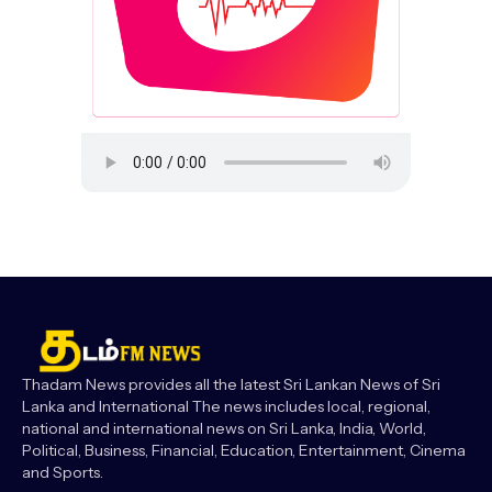
Thadam News provides all the latest Sri Lankan News of Sri
Lanka and International The news includes local, regional,
national and international news on Sri Lanka, India, World,
Political, Business, Financial, Education, Entertainment, Cinema
and Sports.