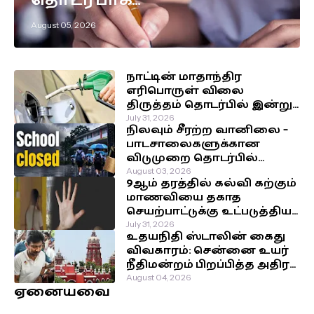
தொடர்பாக
எடுக்கப்பட்டுள்ள முக்கிய
August 05, 2026
தீர்மானம்!
நாட்டின் மாதாந்திர
எரிபொருள் விலை
திருத்தம் தொடர்பில் இன்று
வெளியாகவுள்ள அறிவிப்பு!
July 31, 2026
நிலவும் சீரற்ற வானிலை –
பாடசாலைகளுக்கான
விடுமுறை தொடர்பில்
வௌியான தகவல்!
August 03, 2026
9ஆம் தரத்தில் கல்வி கற்கும்
மாணவியை தகாத
செயற்பாட்டுக்கு உட்படுத்திய
சக மாணவர்கள்!
July 31, 2026
உதயநிதி ஸ்டாலின் கைது
விவகாரம்: சென்னை உயர்
நீதிமன்றம் பிறப்பித்த அதிரடி
உத்தரவு!
August 04, 2026
ஏனையவை