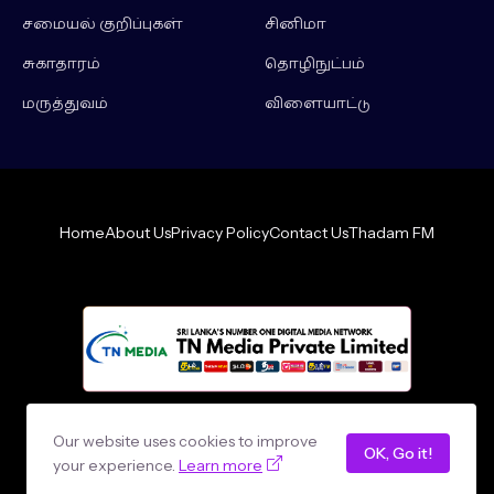
சமையல் குறிப்புகள்
சினிமா
சுகாதாரம்
தொழிநுட்பம்
மருத்துவம்
விளையாட்டு
Home
About Us
Privacy Policy
Contact Us
Thadam FM
Design by -
loncey tech
Our website uses cookies to improve
OK, Go it!
your experience.
Learn more