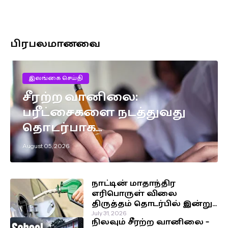
பிரபலமானவை
இலங்கை செய்தி
சீரற்ற வானிலை:
பரீட்சைகளை நடத்துவது
தொடர்பாக
எடுக்கப்பட்டுள்ள முக்கிய
August 05, 2026
தீர்மானம்!
நாட்டின் மாதாந்திர
எரிபொருள் விலை
திருத்தம் தொடர்பில் இன்று
வெளியாகவுள்ள அறிவிப்பு!
July 31, 2026
நிலவும் சீரற்ற வானிலை –