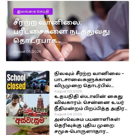
இலங்கை செய்தி
சீரற்ற வானிலை:
பரீட்சைகளை நடத்துவது
தொடர்பாக
எடுக்கப்பட்டுள்ள முக்கிய
August 05, 2026
தீர்மானம்!
நிலவும் சீரற்ற வானிலை –
பாடசாலைகளுக்கான
விடுமுறை தொடர்பில்
வௌியான தகவல்!
August 03, 2026
உதயநிதி ஸ்டாலின் கைது
விவகாரம்: சென்னை உயர்
நீதிமன்றம் பிறப்பித்த அதிரடி
உத்தரவு!
August 04, 2026
அஸ்வெசும பயனாளிகள்
தெரிவுக்கு புதிய முறை:
சமூக-பொருளாதார