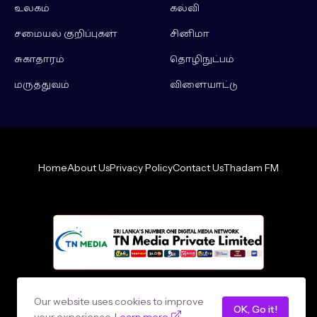
உலகம்
கல்வி
சமையல் குறிப்புகள்
சினிமா
சுகாதாரம்
தொழிநுட்பம்
மருத்துவம்
விளையாட்டு
Home
About Us
Privacy Policy
Contact Us
Thadam FM
Design by -
loncey tech
Our website uses cookies to improve
OK, Go it!