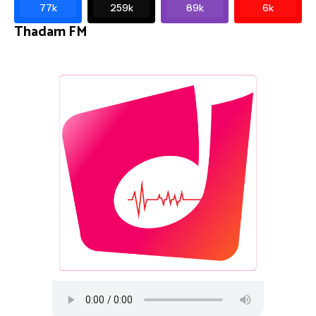
77k
259k
89k
6k
Thadam FM