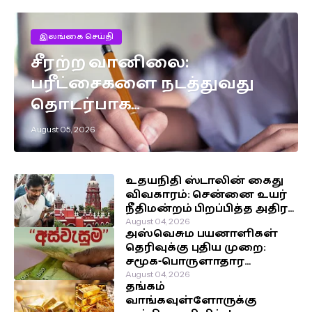
இலங்கை செய்தி
சீரற்ற வானிலை:
பரீட்சைகளை நடத்துவது
தொடர்பாக
எடுக்கப்பட்டுள்ள முக்கிய
August 05, 2026
தீர்மானம்!
உதயநிதி ஸ்டாலின் கைது
விவகாரம்: சென்னை உயர்
நீதிமன்றம் பிறப்பித்த அதிரடி
உத்தரவு!
August 04, 2026
அஸ்வெசும பயனாளிகள்
தெரிவுக்கு புதிய முறை:
சமூக-பொருளாதார
நிலைக்கு முன்னுரிமை!
August 04, 2026
தங்கம்
வாங்கவுள்ளோருக்கு