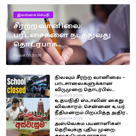
இலங்கை செய்தி
சீரற்ற வானிலை:
பரீட்சைகளை நடத்துவது
தொடர்பாக
எடுக்கப்பட்டுள்ள முக்கிய
August 05, 2026
தீர்மானம்!
நிலவும் சீரற்ற வானிலை –
பாடசாலைகளுக்கான
விடுமுறை தொடர்பில்
வௌியான தகவல்!
August 03, 2026
உதயநிதி ஸ்டாலின் கைது
விவகாரம்: சென்னை உயர்
நீதிமன்றம் பிறப்பித்த அதிரடி
உத்தரவு!
August 04, 2026
அஸ்வெசும பயனாளிகள்
தெரிவுக்கு புதிய முறை:
சமூக-பொருளாதார