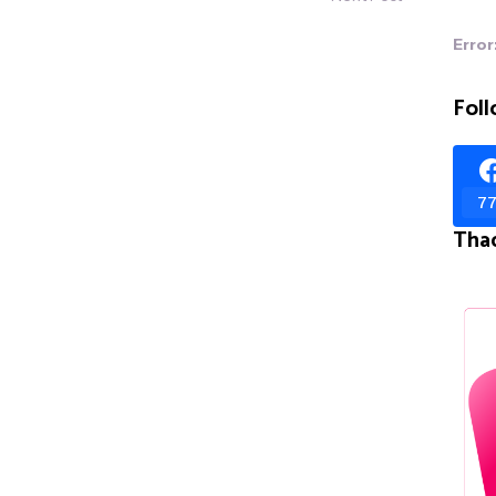
Error
Foll
77
Tha