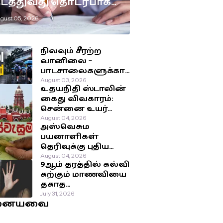
டத்துவது தொடர்பாக
டுக்கப்பட்டுள்ள
gust 05, 2026
ுக்கிய தீர்மானம்!
நிலவும் சீரற்ற
வானிலை –
பாடசாலைகளுக்கா
ன விடுமுறை
August 03, 2026
உதயநிதி ஸ்டாலின்
தொடர்பில்
கைது விவகாரம்:
வௌியான தகவல்!
சென்னை உயர்
நீதிமன்றம்
August 04, 2026
அஸ்வெசும
பிறப்பித்த அதிரடி
பயனாளிகள்
உத்தரவு!
தெரிவுக்கு புதிய
முறை: சமூக-
August 04, 2026
9ஆம் தரத்தில் கல்வி
பொருளாதார
கற்கும் மாணவியை
நிலைக்கு
தகாத
முன்னுரிமை!
செயற்பாட்டுக்கு
July 31, 2026
னையவை
உட்படுத்திய சக
மாணவர்கள்!