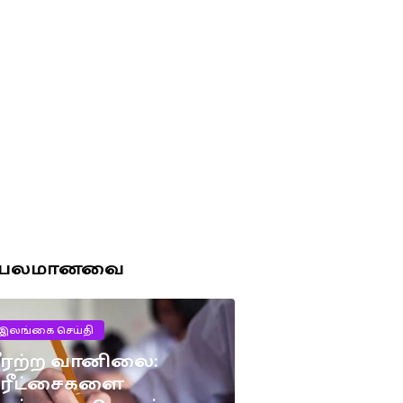
ரபலமானவை
இலங்கை செய்தி
ீரற்ற வானிலை:
பரீட்சைகளை