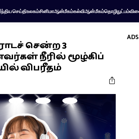
ந்திய செய்தி
உலகம்
சினிமா
ஆன்மீகம்
கல்வி
ஆன்மீகம்
தொழிநுட்பம்
விள
ADS
ீராடச் சென்ற 3
கள் நீரில் மூழ்கிப்
ில் விபரீதம்