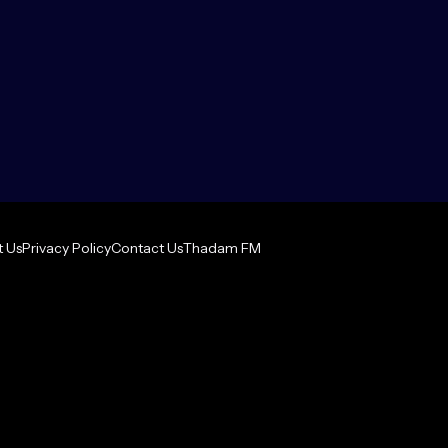
 Us
Privacy Policy
Contact Us
Thadam FM