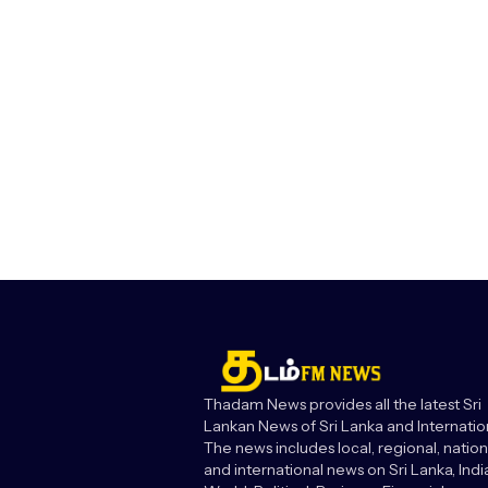
Thadam News provides all the latest Sri
Lankan News of Sri Lanka and Internatio
The news includes local, regional, nation
and international news on Sri Lanka, India