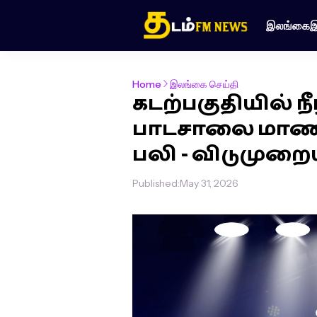
இலங்கை
இ
Home
இலங்கை செய்தி
கடற்பகுதியில் ந
பாடசாலை மாணவர்
பலி - விடுமுறைய
Published:
May 31, 2026