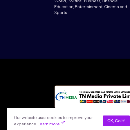
World, Political, Business, Financial,
Education, Entertainment, Cinema and
Sports.
Design by -
loncey tech
Our website uses cookies to improve your
OK, Go it!
experience.
Learn more