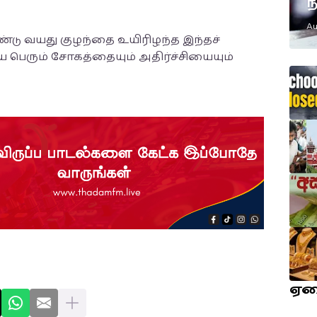
ந
எ
Au
ம
ு வயது குழந்தை உயிரிழந்த இந்தச்
ே பெரும் சோகத்தையும் அதிர்ச்சியையும்
ஏ