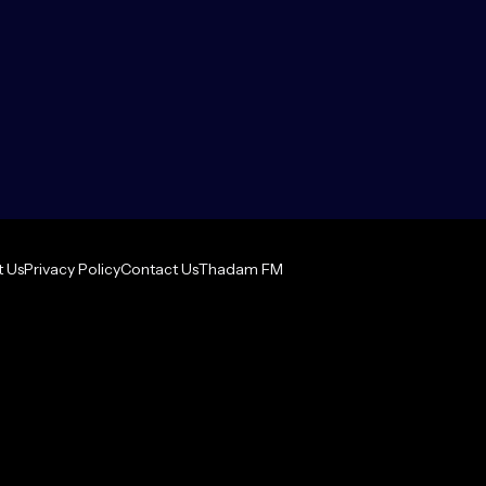
 Us
Privacy Policy
Contact Us
Thadam FM