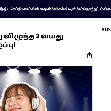
ந்திய செய்தி
உலகம்
சினிமா
ஆன்மீகம்
கல்வி
ஆன்மீகம்
தொழிநுட்பம்
விள
ADS
ு விழுந்த 2 வயது
்பு!