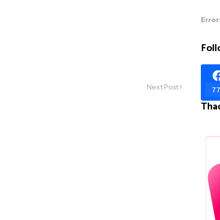
Error
Foll
Next Post
77
Tha