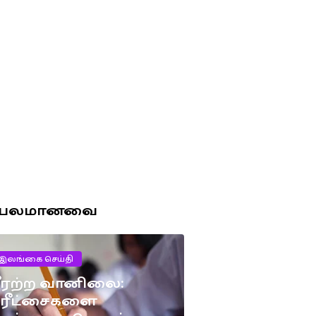
ரபலமானவை
இலங்கை செய்தி
ீரற்ற வானிலை:
பரீட்சைகளை