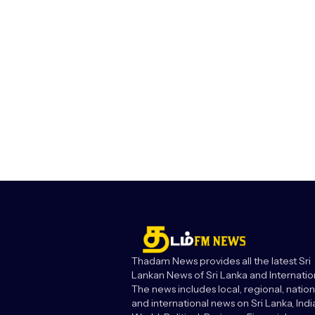
Thadam News provides all the latest Sri
Lankan News of Sri Lanka and Internatio
The news includes local, regional, nation
and international news on Sri Lanka, India