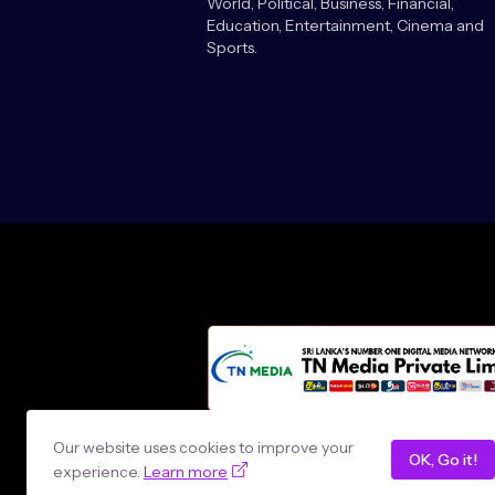
World, Political, Business, Financial,
Education, Entertainment, Cinema and
Sports.
Design by -
loncey tech
Our website uses cookies to improve your
OK, Go it!
experience.
Learn more