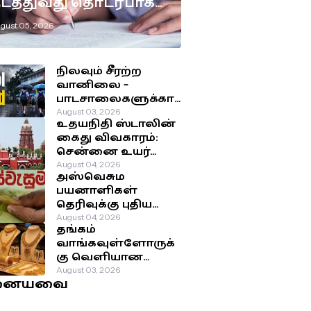
டத்துவது தொடர்பாக
டுக்கப்பட்டுள்ள
gust 05, 2026
ுக்கிய தீர்மானம்!
நிலவும் சீரற்ற
வானிலை –
பாடசாலைகளுக்கா
ன விடுமுறை
August 03, 2026
உதயநிதி ஸ்டாலின்
தொடர்பில்
கைது விவகாரம்:
வௌியான தகவல்!
சென்னை உயர்
நீதிமன்றம்
August 04, 2026
அஸ்வெசும
பிறப்பித்த அதிரடி
பயனாளிகள்
உத்தரவு!
தெரிவுக்கு புதிய
முறை: சமூக-
August 04, 2026
தங்கம்
பொருளாதார
வாங்கவுள்ளோருக்
நிலைக்கு
கு வெளியான
முன்னுரிமை!
மகிழ்ச்சி தகவல்!
August 03, 2026
னையவை