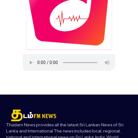
Thadam News provides all the latest Sri Lankan News of Sri
Lanka and International The news includes local, regional,
national and international news on Sri Lanka, India, World,