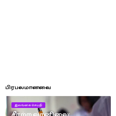
பிரபலமானவை
இலங்கை செய்தி
சீரற்ற வானிலை: