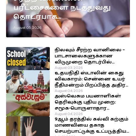
பரீட்சைகளை நடத்துவது
தொடர்பாக
எடுக்கப்பட்டுள்ள முக்கிய
August 05, 2026
தீர்மானம்!
நிலவும் சீரற்ற வானிலை –
பாடசாலைகளுக்கான
விடுமுறை தொடர்பில்
வௌியான தகவல்!
August 03, 2026
உதயநிதி ஸ்டாலின் கைது
விவகாரம்: சென்னை உயர்
நீதிமன்றம் பிறப்பித்த அதிரடி
உத்தரவு!
August 04, 2026
அஸ்வெசும பயனாளிகள்
தெரிவுக்கு புதிய முறை:
சமூக-பொருளாதார
நிலைக்கு முன்னுரிமை!
August 04, 2026
9ஆம் தரத்தில் கல்வி கற்கும்
மாணவியை தகாத
செயற்பாட்டுக்கு உட்படுத்திய