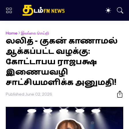
Home
இலங்கை செய்தி
லலித் - குகன் காணாமல்
ஆக்கப்பட்ட வழக்கு:
கோட்டாபய ராஜபக்ஷ
இணையவழி
சாட்சியமளிக்க அனுமதி!
Published:
June 02, 2026