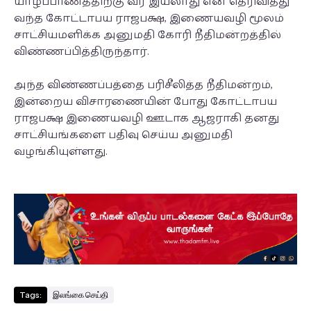
யாழ்ப்பாணத்திற்கு வர இயலாது என தெரிவித்து
வந்த கோட்டாபய ராஜபக்ஷ, இணையவழி மூலம்
சாட்சியமளிக்க அனுமதி கோரி நீதிமன்றத்தில்
விண்ணப்பித்திருந்தார்.
அந்த விண்ணப்பத்தை பரிசீலித்த நீதிமன்றம்,
இன்றைய விசாரணையின் போது கோட்டாபய
ராஜபக்ஷ இணையவழி ஊடாக ஆஜராகி தனது
சாட்சியங்களை பதிவு செய்ய அனுமதி
வழங்கியுள்ளது.
Tags:
இலங்கை செய்தி