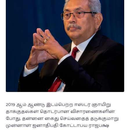
2019 ஆம் ஆண்டு இடம்பெற்ற ஈஸ்டர் ஞாயிறு
தாக்குதல்கள் தொடர்பான விசாரணைகளின்
போது, தன்னை கைது செய்வதைத் தடுக்குமாறு
முன்னாள் ஜனாதிபதி கோட்டாபய ராஜபக்ஷ