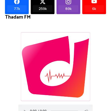
77k
259k
89k
6k
Thadam FM