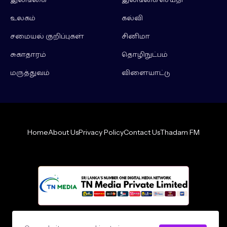
இலங்கை
இலங்கை செய்தி
உலகம்
கல்வி
சமையல் குறிப்புகள்
சினிமா
சுகாதாரம்
தொழிநுட்பம்
மருத்துவம்
விளையாட்டு
Home
About Us
Privacy Policy
Contact Us
Thadam FM
Design by -
loncey tech