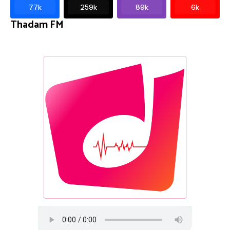
77k
259k
89k
6k
Thadam FM