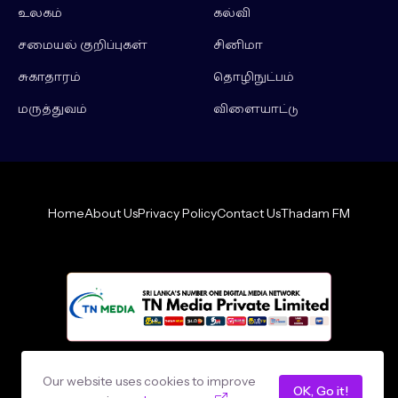
உலகம்
கல்வி
சமையல் குறிப்புகள்
சினிமா
சுகாதாரம்
தொழிநுட்பம்
மருத்துவம்
விளையாட்டு
Home
About Us
Privacy Policy
Contact Us
Thadam FM
Design by -
loncey tech
Our website uses cookies to improve
OK, Go it!