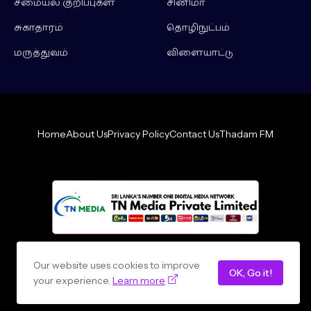
சமையல் குறிப்புகள்
சினிமா
சுகாதாரம்
தொழிநுட்பம்
மருத்துவம்
விளையாட்டு
Home
About Us
Privacy Policy
Contact Us
Thadam FM
Design by -
loncey tech
Our website uses cookies to improve
OK, Go it!
your experience.
Learn more