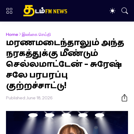
Home
இலங்கை செய்தி
மரணமடைந்தாலும் அந்த
நரகத்துக்கு மீண்டும்
செல்லமாட்டேன் – சுரேஷ்
சலே பரபரப்பு
குற்றச்சாட்டு!
Published:
June 18, 2026