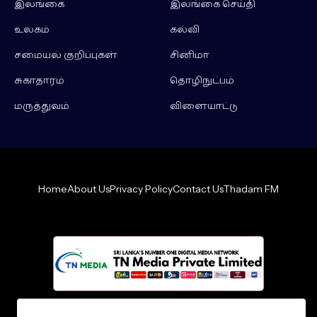
இலங்கை
இலங்கை செய்தி
உலகம்
கல்வி
சமையல் குறிப்புகள்
சினிமா
சுகாதாரம்
தொழிநுட்பம்
மருத்துவம்
விளையாட்டு
Home
About Us
Privacy Policy
Contact Us
Thadam FM
Design by -
loncey tech