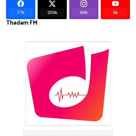
77k
259k
89k
6k
Thadam FM