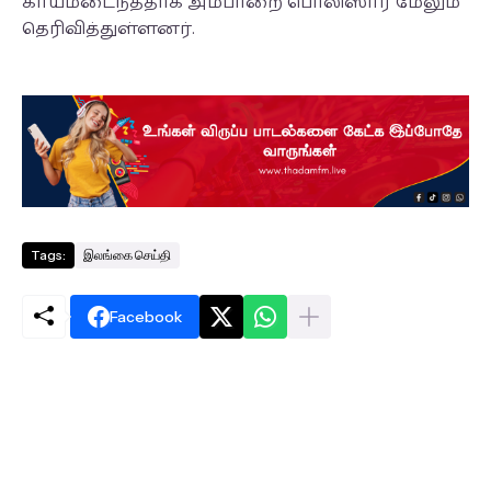
காயமடைந்ததாக அம்பாறை பொலிஸார் மேலும்
தெரிவித்துள்ளனர்.
Tags:
இலங்கை செய்தி
Facebook