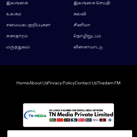
இலங்கை
இலங்கை செய்தி
உலகம்
கல்வி
சமையல் குறிப்புகள்
சினிமா
சுகாதாரம்
தொழிநுட்பம்
மருத்துவம்
விளையாட்டு
Home
About Us
Privacy Policy
Contact Us
Thadam FM
Design by -
loncey tech