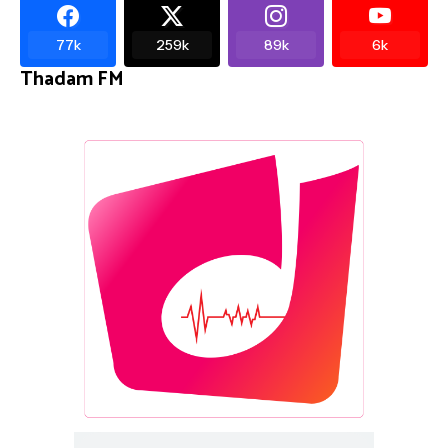
77k
259k
89k
6k
Thadam FM