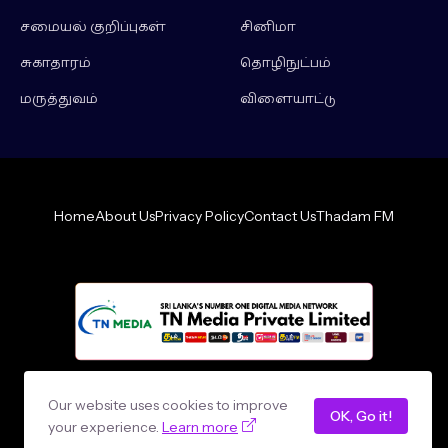
சமையல் குறிப்புகள்
சினிமா
சுகாதாரம்
தொழிநுட்பம்
மருத்துவம்
விளையாட்டு
Home
About Us
Privacy Policy
Contact Us
Thadam FM
Design by -
loncey tech
Our website uses cookies to improve
OK, Go it!
your experience.
Learn more