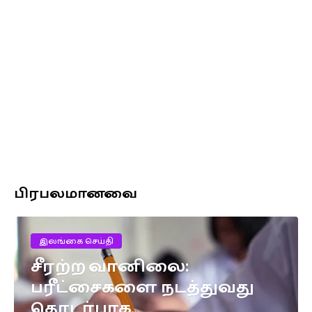
பிரபலமானவை
இலங்கை செய்தி
சீரற்ற வானிலை:
பரீட்சைகளை நடத்துவது
தொடர்பாக