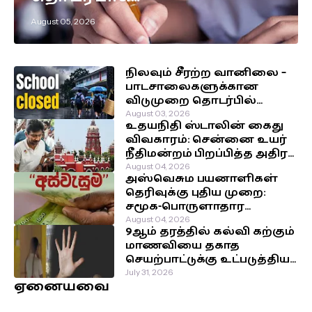
எடுக்கப்பட்டுள்ள முக்கிய
August 05, 2026
தீர்மானம்!
நிலவும் சீரற்ற வானிலை –
பாடசாலைகளுக்கான
விடுமுறை தொடர்பில்
வௌியான தகவல்!
August 03, 2026
உதயநிதி ஸ்டாலின் கைது
விவகாரம்: சென்னை உயர்
நீதிமன்றம் பிறப்பித்த அதிரடி
உத்தரவு!
August 04, 2026
அஸ்வெசும பயனாளிகள்
தெரிவுக்கு புதிய முறை:
சமூக-பொருளாதார
நிலைக்கு முன்னுரிமை!
August 04, 2026
9ஆம் தரத்தில் கல்வி கற்கும்
மாணவியை தகாத
செயற்பாட்டுக்கு உட்படுத்திய
சக மாணவர்கள்!
July 31, 2026
ஏனையவை