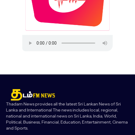
Thadam News provides all the latest Sri Lankan News of Sri
Lanka and International The news includes local, regional,
national and international news on Sri Lanka, India, World,
Political, Business, Financial, Education, Entertainment, Cinema
and Sports.