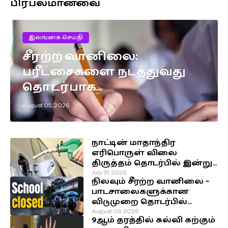
பிரபலமானவை
இலங்கை செய்தி
சீரற்ற வானிலை:
பரீட்சைகளை நடத்துவது
தொடர்பாக
எடுக்கப்பட்டுள்ள முக்கிய
August 05, 2026
தீர்மானம்!
நாட்டின் மாதாந்திர
எரிபொருள் விலை
திருத்தம் தொடர்பில் இன்று
வெளியாகவுள்ள அறிவிப்பு!
July 31, 2026
நிலவும் சீரற்ற வானிலை –
பாடசாலைகளுக்கான
விடுமுறை தொடர்பில்
வௌியான தகவல்!
August 03, 2026
9ஆம் தரத்தில் கல்வி கற்கும்