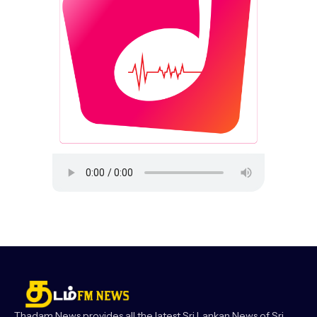
Thadam News provides all the latest Sri Lankan News of Sri