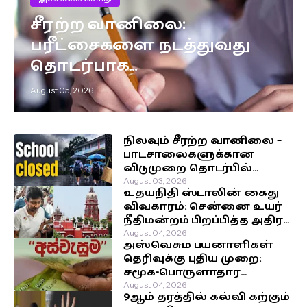
சீரற்ற வானிலை:
பரீட்சைகளை நடத்துவது
தொடர்பாக
எடுக்கப்பட்டுள்ள முக்கிய
August 05, 2026
தீர்மானம்!
நிலவும் சீரற்ற வானிலை –
பாடசாலைகளுக்கான
விடுமுறை தொடர்பில்
வௌியான தகவல்!
August 03, 2026
உதயநிதி ஸ்டாலின் கைது
விவகாரம்: சென்னை உயர்
நீதிமன்றம் பிறப்பித்த அதிரடி
உத்தரவு!
August 04, 2026
அஸ்வெசும பயனாளிகள்
தெரிவுக்கு புதிய முறை:
சமூக-பொருளாதார
நிலைக்கு முன்னுரிமை!
August 04, 2026
9ஆம் தரத்தில் கல்வி கற்கும்