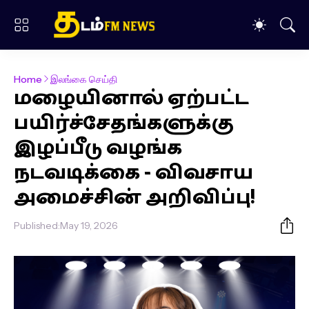
Home
இலங்கை செய்தி
மழையினால் ஏற்பட்ட
பயிர்ச்சேதங்களுக்கு
இழப்பீடு வழங்க
நடவடிக்கை - விவசாய
அமைச்சின் அறிவிப்பு!
Published:
May 19, 2026