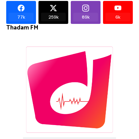
77k
259k
89k
6k
Thadam FM