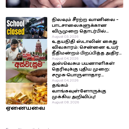
தீர்மானம்!
நிலவும் சீரற்ற வானிலை –
பாடசாலைகளுக்கான
விடுமுறை தொடர்பில்
வௌியான தகவல்!
August 03, 2026
உதயநிதி ஸ்டாலின் கைது
விவகாரம்: சென்னை உயர்
நீதிமன்றம் பிறப்பித்த அதிரடி
உத்தரவு!
August 04, 2026
அஸ்வெசும பயனாளிகள்
தெரிவுக்கு புதிய முறை:
சமூக-பொருளாதார
நிலைக்கு முன்னுரிமை!
August 04, 2026
தங்கம்
வாங்கவுள்ளோருக்கு
முக்கிய அறிவிப்பு!
August 08, 2026
ஏனையவை