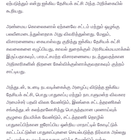
ஏற்படுத்தும் என்று ஐக்கிய தேசியக் கட்சி அந்த அறிக்கையில்
கூறியது.
அண்மைய கொலைகளால் ஏற்கனவே சட்டம் மற்றும் ஒழுங்கு
பலவீனமடைந்துள்ளதாக அது விவரித்துள்ளது. மேலும்,
விசாரணையை கையாள்வது குறித்து ஐக்கிய தேசியக் கட்சி
கவலைகளை எழுப்பியது, காவல் துறைக்குள் அரசியல்மயமாக்கல்
இருப்பதாகவும், பாரபட்சமற்ற விசாரணையை நடத்துவதற்கான
அதிகாரிகளின் திறனை கேள்விக்குள்ளாக்குவதாகவும் குற்றம்
சாட்டியது.
அத்துடன், உடனடி நடவடிக்கைக்கு அழைப்பு விடுத்த ஐக்கிய
தேசியக் கட்சி, பொது பாதுகாப்பு மற்றும் நாடாளுமன்ற விவகார
அமைச்சர் பதவி விலக வேண்டும், இலங்கை சட்டத்தரணிகள்
சங்கத்துடன் கலந்தாலோசித்து பொருத்தமான புலனாய்வுக்
குழுவை நியமிக்க வேண்டும், சட்டத்தரணி தொழில்
பாதுகாப்பிற்கான ஐரோப்பிய ஒன்றிய மாநாட்டில் கோடிட்டுக்
காட்டப்பட்டுள்ள பாதுகாப்புகளை செயல்படுத்த நிர்வாக அல்லது
சட்டமன்ற நடவடிக்கைகளை எடுக்க வேண்டும் என்று