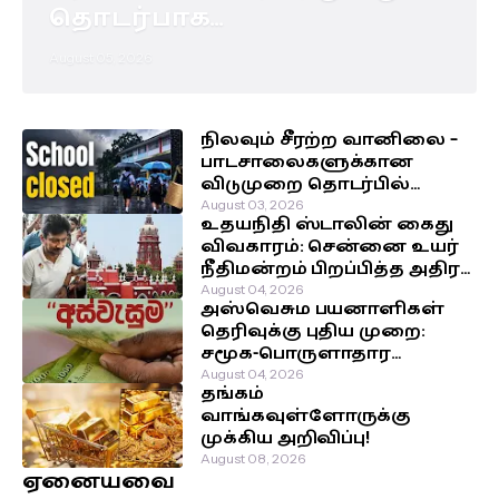
தொடர்பாக
எடுக்கப்பட்டுள்ள முக்கிய
August 05, 2026
தீர்மானம்!
நிலவும் சீரற்ற வானிலை –
பாடசாலைகளுக்கான
விடுமுறை தொடர்பில்
வௌியான தகவல்!
August 03, 2026
உதயநிதி ஸ்டாலின் கைது
விவகாரம்: சென்னை உயர்
நீதிமன்றம் பிறப்பித்த அதிரடி
உத்தரவு!
August 04, 2026
அஸ்வெசும பயனாளிகள்
தெரிவுக்கு புதிய முறை:
சமூக-பொருளாதார
நிலைக்கு முன்னுரிமை!
August 04, 2026
தங்கம்
வாங்கவுள்ளோருக்கு
முக்கிய அறிவிப்பு!
August 08, 2026
ஏனையவை