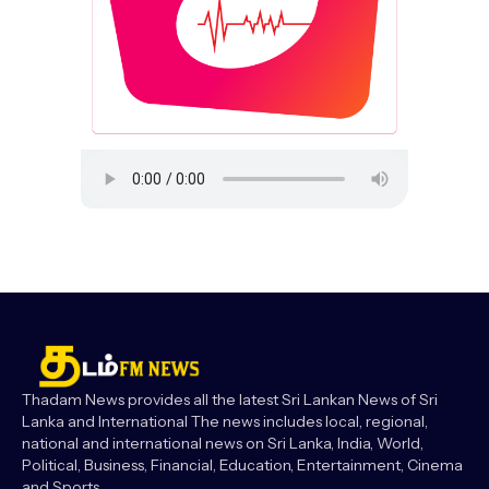
Thadam News provides all the latest Sri Lankan News of Sri
Lanka and International The news includes local, regional,
national and international news on Sri Lanka, India, World,
Political, Business, Financial, Education, Entertainment, Cinema
and Sports.