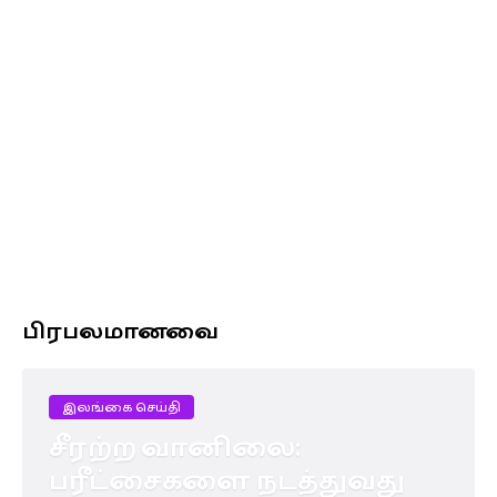
பிரபலமானவை
இலங்கை செய்தி
சீரற்ற வானிலை:
பரீட்சைகளை நடத்துவது