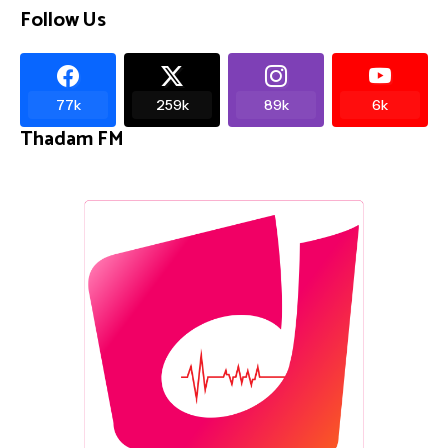
Follow Us
77k
259k
89k
6k
Thadam FM