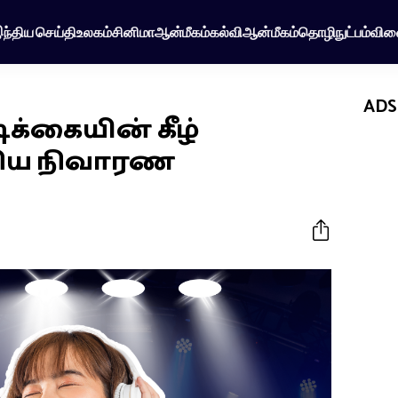
ந்திய செய்தி
உலகம்
சினிமா
ஆன்மீகம்
கல்வி
ஆன்மீகம்
தொழிநுட்பம்
விள
ADS
ிக்கையின் கீழ்
திய நிவாரண