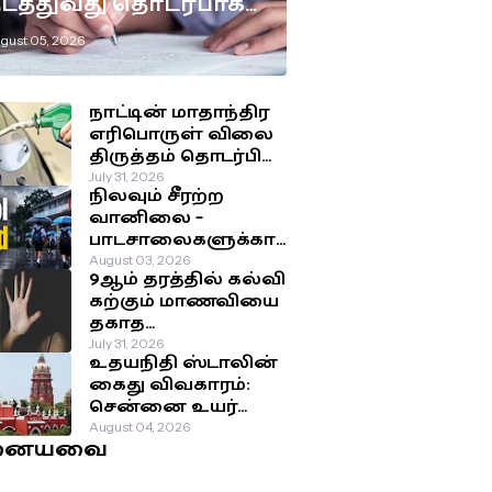
டத்துவது தொடர்பாக
டுக்கப்பட்டுள்ள
gust 05, 2026
ுக்கிய தீர்மானம்!
நாட்டின் மாதாந்திர
எரிபொருள் விலை
திருத்தம் தொடர்பில்
இன்று
July 31, 2026
நிலவும் சீரற்ற
வெளியாகவுள்ள
வானிலை –
அறிவிப்பு!
பாடசாலைகளுக்கா
ன விடுமுறை
August 03, 2026
9ஆம் தரத்தில் கல்வி
தொடர்பில்
கற்கும் மாணவியை
வௌியான தகவல்!
தகாத
செயற்பாட்டுக்கு
July 31, 2026
உதயநிதி ஸ்டாலின்
உட்படுத்திய சக
கைது விவகாரம்:
மாணவர்கள்!
சென்னை உயர்
நீதிமன்றம்
August 04, 2026
னையவை
பிறப்பித்த அதிரடி
உத்தரவு!