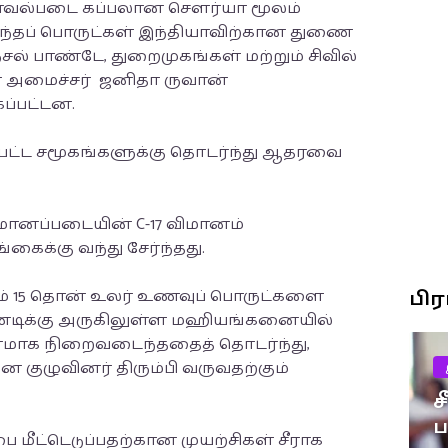
ாவல்படை கப்பலான சௌர்யா மூலம்
்தப் பொருட்கள் இந்தியாவிற்கான துணை
்சல் பாண்டே, துறைமுகங்கள் மற்றும் சிவில்
 அமைச்சர் ஜனிதா ருவான்
கப்பட்டன.
ப்பட்ட சமூகங்களுக்கு தொடர்ந்து ஆதரவை
 விமானப்படையின் C-17 விமானம்
ைக்கு வந்து சேர்ந்தது.
றும் 15 தொன் உலர் உணவுப் பொருட்களை
பி
கண்டிக்கு அருகிலுள்ள மஹியங்கனையில்
ரமாக நிறைவடைந்ததைத் தொடர்ந்து,
குழுவினர் திரும்பி வருவதற்கும்
ச
ீட்டெடுப்பதற்கான முயற்சிகள் சீராக