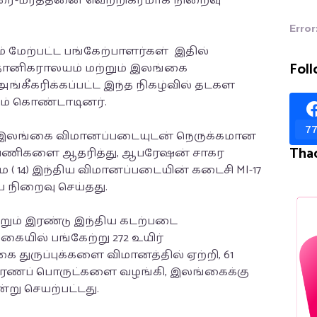
அரை-மரத்தனை வெற்றிகரமாக நிறைவு
Error
ும் மேற்பட்ட பங்கேற்பாளர்கள் இதில்
Foll
்தானிகராலயம் மற்றும் இலங்கை
்கீகரிக்கப்பட்ட இந்த நிகழ்வில் தடகள
ும் கொண்டாடினர்.
77
னர் இலங்கை விமானப்படையுடன் நெருக்கமான
Tha
 பணிகளை ஆதரித்து, ஆபரேஷன் சாகர
ை ( 14) இந்திய விமானப்படையின் கடைசி MI-17
நிறைவு செய்தது.
மற்றும் இரண்டு இந்திய கடற்படை
ையில் பங்கேற்று 272 உயிர்
 துருப்புக்களை விமானத்தில் ஏற்றி, 61
ாரணப் பொருட்களை வழங்கி, இலங்கைக்கு
்று செயற்பட்டது.