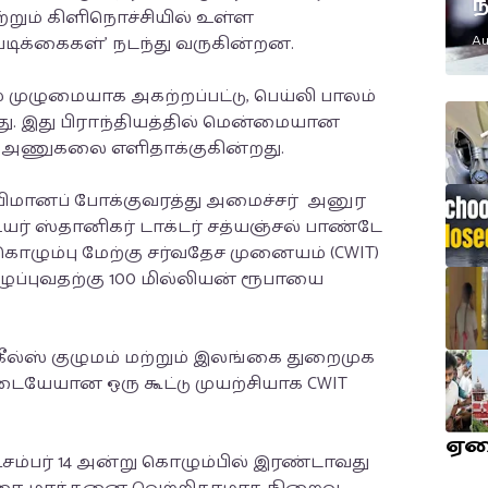
ந
்றும் கிளிநொச்சியில் உள்ள
எ
ிக்கைகள்' நடந்து வருகின்றன.
Au
ம
முழுமையாக அகற்றப்பட்டு, பெய்லி பாலம்
து. இது பிராந்தியத்தில் மென்மையான
்ட அணுகலை எளிதாக்குகின்றது.
 விமானப் போக்குவரத்து அமைச்சர் அனுர
் ஸ்தானிகர் டாக்டர் சத்யஞ்சல் பாண்டே
ழும்பு மேற்கு சர்வதேச முனையம் (CWIT)
ப்புவதற்கு 100 மில்லியன் ரூபாயை
ீல்ஸ் குழுமம் மற்றும் இலங்கை துறைமுக
ேயான ஒரு கூட்டு முயற்சியாக CWIT
ஏ
 டிசம்பர் 14 அன்று கொழும்பில் இரண்டாவது