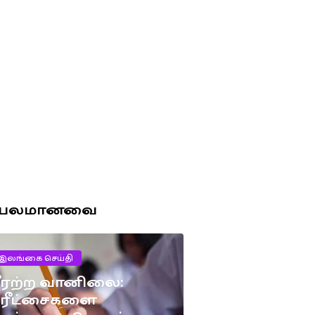
ரபலமானவை
இலங்கை செய்தி
ீரற்ற வானிலை:
பரீட்சைகளை