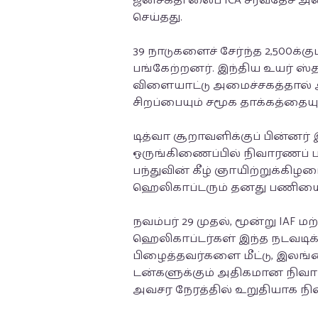
ஜனசக்தி லைப் ICA சர்வதேச 
செய்தது.
39 நாடுகளைச் சேர்ந்த 2,500க்க
பங்கேற்றனர். இந்திய உயர் ஸ
விளையாட்டு அமைச்சகத்தால் அங
சிறப்பையும் சமூக தாக்கத்தைய
டித்வா சூறாவளிக்குப் பின்
ஒருங்கிணைப்பில் நிவாரணப்
பந்துவின் கீழ் ஞாயிற்றுக்கிழம
ஹெலிகாப்டரும் தனது பணியை 
நவம்பர் 29 முதல், மூன்று IAF 
ஹெலிகாப்டர்கள் இந்த நடவடிக்க
பிழைத்தவர்களை மீட்டு, இலங்கை
டன்களுக்கும் அதிகமான நிவ
அவசர நேரத்தில் உறுதியாக நின