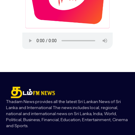
Thadam News provides all the latest Sri Lankan News of Sri
Lanka and International The news includes local, regional,
national and international news on Sri Lanka, India, World,
Political, Business, Financial, Education, Entertainment, Cinema
and Sports.