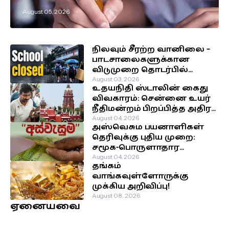
எடுக்கப்பட்டுள்ள முக்கிய
August 05, 2026
தீர்மானம்!
நிலவும் சீரற்ற வானிலை –
பாடசாலைகளுக்கான
விடுமுறை தொடர்பில்
வௌியான தகவல்!
August 03, 2026
உதயநிதி ஸ்டாலின் கைது
விவகாரம்: சென்னை உயர்
நீதிமன்றம் பிறப்பித்த அதிரடி
உத்தரவு!
August 04, 2026
அஸ்வெசும பயனாளிகள்
தெரிவுக்கு புதிய முறை:
சமூக-பொருளாதார
நிலைக்கு முன்னுரிமை!
August 04, 2026
தங்கம்
வாங்கவுள்ளோருக்கு
முக்கிய அறிவிப்பு!
August 08, 2026
ஏனையவை