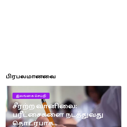
பிரபலமானவை
இலங்கை செய்தி
சீரற்ற வானிலை:
பரீட்சைகளை நடத்துவது
தொடர்பாக