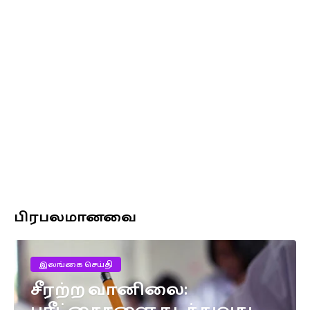
பிரபலமானவை
இலங்கை செய்தி
சீரற்ற வானிலை: