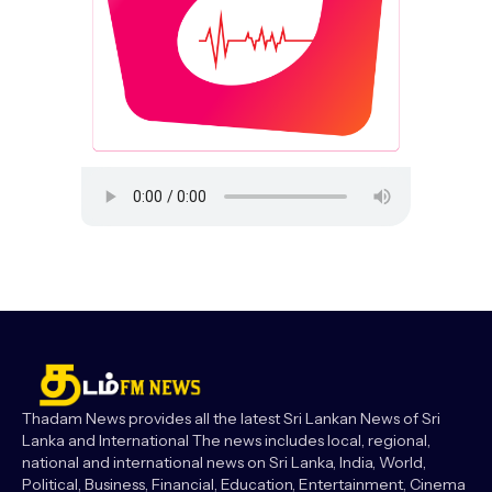
Thadam News provides all the latest Sri Lankan News of Sri
Lanka and International The news includes local, regional,
national and international news on Sri Lanka, India, World,
Political, Business, Financial, Education, Entertainment, Cinema