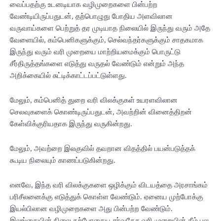
வைப்பதற்கு உடனடியாக வழிமுறைகளை பின்பற்ற
வேண்டியிருப்பதுடன், தற்பொழுது போதிய அளவிலான
வருவாய்களை பெற்றுத் தர முடியாத நிலையில் இருந்து வரும் அதே
வேளையில், கம்பெனிகளுக்கும், செல்வந்தர்களுக்கும் சாதகமாக
இருந்து வரும் வரி முறையை மாற்றியமைக்கும் பொருட்டு
சீர்திருத்தங்களை எடுத்து வருதல் வேண்டும் என்றும் அந்த
அறிக்கையில் சுட்டிக்காட்டப்பட்டுள்ளது.
மேலும், கம்பெனித் துறை வரி விலக்குகள் உயரளவிலான
செலவுகளைக் கொண்டிருப்பதுடன், அவற்றின் வினைத்திறன்
கேள்விக்குரியதாக இருந்து வருகின்றது.
மேலும், அவற்றை இலகுவில் தவறான விதத்தில் பயன்படுத்தக்
கூடிய நிலையும் காணப்படுகின்றது.
எனவே, இந்த வரி விலக்குகளை ஒழிக்கும் விடயத்தை அரசாங்கம்
பரிசீலனைக்கு எடுத்துக் கொள்ள வேண்டும். ஏனைய முற்போக்கு
இயல்பிலான வழிமுறைகளை அது பின்பற்ற வேண்டும்.
இலங்கையின் நிலை தற்போதைய சர்வதேச வரி முறையின் கீழ் பல