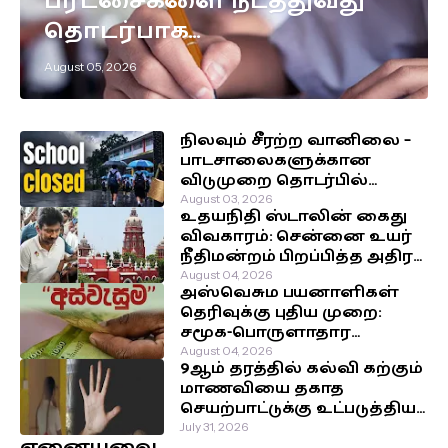
பரீட்சைகளை நடத்துவது
தொடர்பாக
எடுக்கப்பட்டுள்ள முக்கிய
August 05, 2026
தீர்மானம்!
நிலவும் சீரற்ற வானிலை –
பாடசாலைகளுக்கான
விடுமுறை தொடர்பில்
வௌியான தகவல்!
August 03, 2026
உதயநிதி ஸ்டாலின் கைது
விவகாரம்: சென்னை உயர்
நீதிமன்றம் பிறப்பித்த அதிரடி
உத்தரவு!
August 04, 2026
அஸ்வெசும பயனாளிகள்
தெரிவுக்கு புதிய முறை:
சமூக-பொருளாதார
நிலைக்கு முன்னுரிமை!
August 04, 2026
9ஆம் தரத்தில் கல்வி கற்கும்
மாணவியை தகாத
செயற்பாட்டுக்கு உட்படுத்திய
சக மாணவர்கள்!
July 31, 2026
ஏனையவை