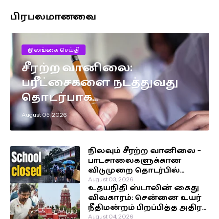
பிரபலமானவை
இலங்கை செய்தி
சீரற்ற வானிலை:
பரீட்சைகளை நடத்துவது
தொடர்பாக
எடுக்கப்பட்டுள்ள முக்கிய
August 05, 2026
தீர்மானம்!
நிலவும் சீரற்ற வானிலை –
பாடசாலைகளுக்கான
விடுமுறை தொடர்பில்
வௌியான தகவல்!
August 03, 2026
உதயநிதி ஸ்டாலின் கைது
விவகாரம்: சென்னை உயர்
நீதிமன்றம் பிறப்பித்த அதிரடி
உத்தரவு!
August 04, 2026