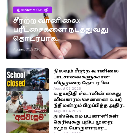
இலங்கை செய்தி
சீரற்ற வானிலை:
பரீட்சைகளை நடத்துவது
தொடர்பாக
எடுக்கப்பட்டுள்ள முக்கிய
August 05, 2026
தீர்மானம்!
நிலவும் சீரற்ற வானிலை –
பாடசாலைகளுக்கான
விடுமுறை தொடர்பில்
வௌியான தகவல்!
August 03, 2026
உதயநிதி ஸ்டாலின் கைது
விவகாரம்: சென்னை உயர்
நீதிமன்றம் பிறப்பித்த அதிரடி
உத்தரவு!
August 04, 2026
அஸ்வெசும பயனாளிகள்
தெரிவுக்கு புதிய முறை:
சமூக-பொருளாதார