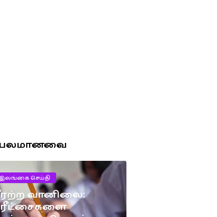
ரபலமானவை
இலங்கை செய்தி
ீரற்ற வானிலை:
பரீட்சைகளை