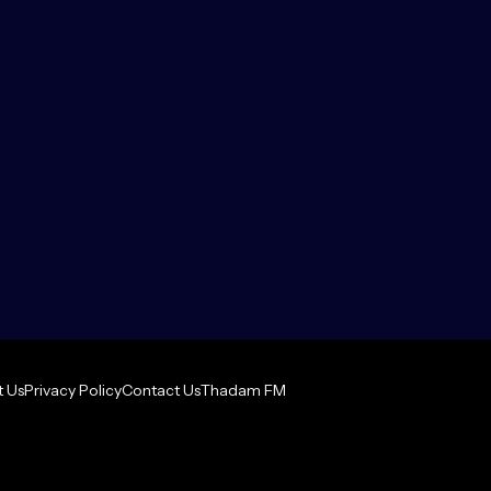
 Us
Privacy Policy
Contact Us
Thadam FM