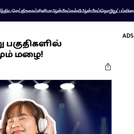
ந்திய செய்தி
உலகம்
சினிமா
ஆன்மீகம்
கல்வி
ஆன்மீகம்
தொழிநுட்பம்
விள
ADS
ு பகுதிகளில்
ம் மழை!