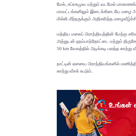
மேல், சப்ரகமுவ மற்றும் வடமேல் மாகாணங்
மாவட்டங்களிலும் இடைக்கிடையே மழை அல்ல
மில்லி மீற்றருக்கும் அதிகரித்த மழைவீழ்ச்ச
மத்திய மலைப் பிராந்தியத்தின் மேற்கு சர
அத்துடன் ஹம்பாந்தோட்டை மற்றும் திருக
50 km வேகத்தில் அடிக்கடி பலத்த காற்று வீ
நாட்டின் ஏனைய பிராந்தியங்களில் மணித்தி
காற்று வீசக் கூடும்.