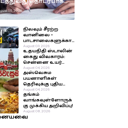
டத்துவது தொடர்பாக
டுக்கப்பட்டுள்ள
gust 05, 2026
ுக்கிய தீர்மானம்!
நிலவும் சீரற்ற
வானிலை –
பாடசாலைகளுக்கா
ன விடுமுறை
August 03, 2026
உதயநிதி ஸ்டாலின்
தொடர்பில்
கைது விவகாரம்:
வௌியான தகவல்!
சென்னை உயர்
நீதிமன்றம்
August 04, 2026
அஸ்வெசும
பிறப்பித்த அதிரடி
பயனாளிகள்
உத்தரவு!
தெரிவுக்கு புதிய
முறை: சமூக-
August 04, 2026
தங்கம்
பொருளாதார
வாங்கவுள்ளோருக்
நிலைக்கு
கு முக்கிய அறிவிப்பு!
முன்னுரிமை!
August 08, 2026
னையவை