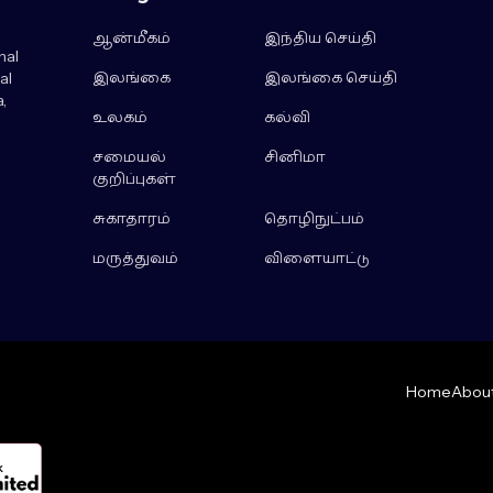
ஆன்மீகம்
இந்திய செய்தி
nal
இலங்கை
இலங்கை செய்தி
al
,
உலகம்
கல்வி
சமையல்
சினிமா
குறிப்புகள்
சுகாதாரம்
தொழிநுட்பம்
மருத்துவம்
விளையாட்டு
Home
About