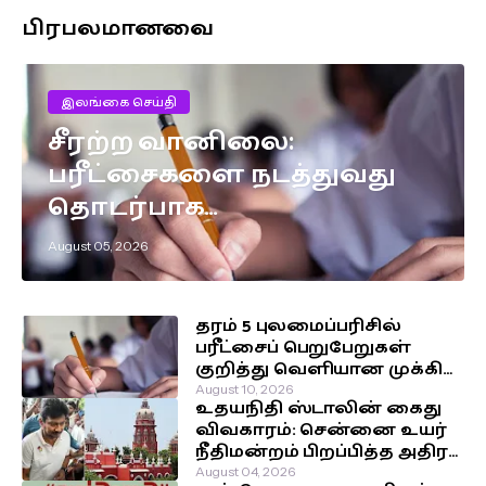
பிரபலமானவை
இலங்கை செய்தி
சீரற்ற வானிலை:
பரீட்சைகளை நடத்துவது
தொடர்பாக
எடுக்கப்பட்டுள்ள முக்கிய
August 05, 2026
தீர்மானம்!
தரம் 5 புலமைப்பரிசில்
பரீட்சைப் பெறுபேறுகள்
குறித்து வெளியான முக்கிய
அறிவிப்பு!
August 10, 2026
உதயநிதி ஸ்டாலின் கைது
விவகாரம்: சென்னை உயர்
நீதிமன்றம் பிறப்பித்த அதிரடி
உத்தரவு!
August 04, 2026