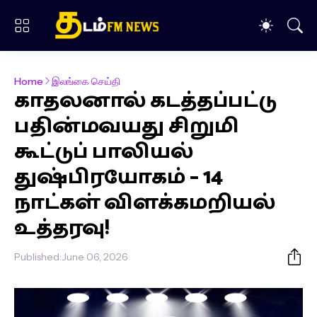
Home
இலங்கை செய்தி
காதலனால் கடத்தப்பட்டு
பதின்மவயது சிறுமி
கூட்டுப் பாலியல்
துஷ்பிரயோகம் – 14
நாட்கள் விளக்கமறியல்
உத்தரவு!
Published:
June 06, 2026