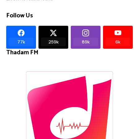
Follow Us
77k
259k
89k
6k
Thadam FM