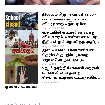
தீர்மானம்!
நிலவும் சீரற்ற வானிலை –
பாடசாலைகளுக்கான
விடுமுறை தொடர்பில்
வௌியான தகவல்!
August 03, 2026
உதயநிதி ஸ்டாலின் கைது
விவகாரம்: சென்னை உயர்
நீதிமன்றம் பிறப்பித்த அதிரடி
உத்தரவு!
August 04, 2026
அஸ்வெசும பயனாளிகள்
தெரிவுக்கு புதிய முறை:
சமூக-பொருளாதார
நிலைக்கு முன்னுரிமை!
August 04, 2026
9ஆம் தரத்தில் கல்வி கற்கும்
மாணவியை தகாத
செயற்பாட்டுக்கு உட்படுத்திய
சக மாணவர்கள்!
July 31, 2026
ஏனையவை
Error:
No results found