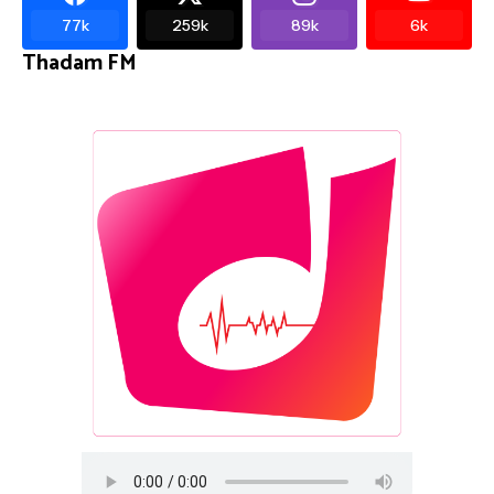
77k
259k
89k
6k
Thadam FM