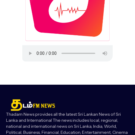
Thadam News provides all the latest Sri Lankan News of Sri
Lanka and International The news includes local, regional,
national and international news on Sri Lanka, India, World,
Political, Business, Financial, Education, Entertainment, Cinema