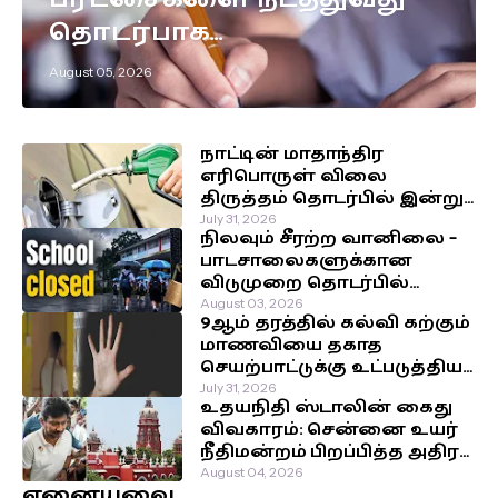
தொடர்பாக
எடுக்கப்பட்டுள்ள முக்கிய
August 05, 2026
தீர்மானம்!
நாட்டின் மாதாந்திர
எரிபொருள் விலை
திருத்தம் தொடர்பில் இன்று
வெளியாகவுள்ள அறிவிப்பு!
July 31, 2026
நிலவும் சீரற்ற வானிலை –
பாடசாலைகளுக்கான
விடுமுறை தொடர்பில்
வௌியான தகவல்!
August 03, 2026
9ஆம் தரத்தில் கல்வி கற்கும்
மாணவியை தகாத
செயற்பாட்டுக்கு உட்படுத்திய
சக மாணவர்கள்!
July 31, 2026
உதயநிதி ஸ்டாலின் கைது
விவகாரம்: சென்னை உயர்
நீதிமன்றம் பிறப்பித்த அதிரடி
உத்தரவு!
August 04, 2026
ஏனையவை