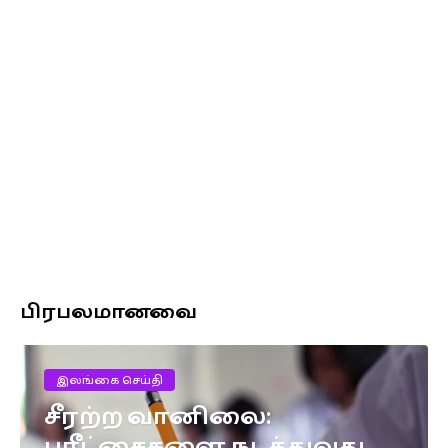
பிரபலமானவை
இலங்கை செய்தி
சீரற்ற வானிலை:
பரீட்சைகளை நடத்துவது