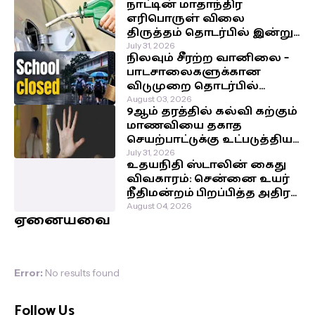
நாட்டின் மாதாந்திர
எரிபொருள் விலை
திருத்தம் தொடர்பில் இன்று
வெளியாகவுள்ள அறிவிப்பு!
July 31, 2026
நிலவும் சீரற்ற வானிலை –
பாடசாலைகளுக்கான
விடுமுறை தொடர்பில்
வௌியான தகவல்!
August 03, 2026
9ஆம் தரத்தில் கல்வி கற்கும்
மாணவியை தகாத
செயற்பாட்டுக்கு உட்படுத்திய
சக மாணவர்கள்!
July 31, 2026
உதயநிதி ஸ்டாலின் கைது
விவகாரம்: சென்னை உயர்
நீதிமன்றம் பிறப்பித்த அதிரடி
உத்தரவு!
August 04, 2026
ஏனையவை
Error:
No results found
Follow Us