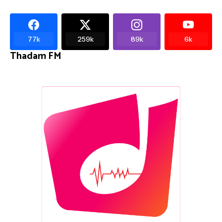
77k
259k
89k
6k
Thadam FM