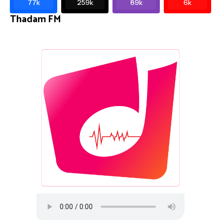
77k
259k
89k
6k
Thadam FM