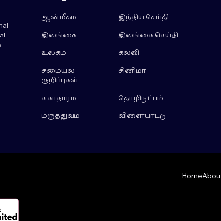
ஆன்மீகம்
இந்திய செய்தி
nal
இலங்கை
இலங்கை செய்தி
al
,
உலகம்
கல்வி
சமையல்
சினிமா
குறிப்புகள்
சுகாதாரம்
தொழிநுட்பம்
மருத்துவம்
விளையாட்டு
Home
About