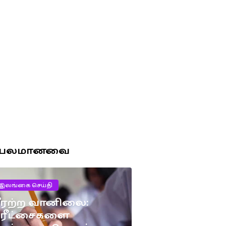
ரபலமானவை
இலங்கை செய்தி
ீரற்ற வானிலை:
பரீட்சைகளை