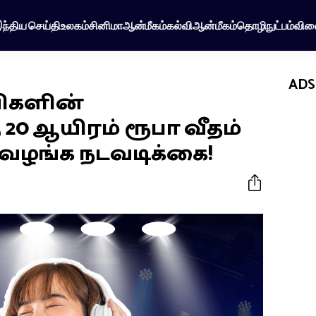
ந்திய செய்தி
உலகம்
சினிமா
ஆன்மீகம்
கல்வி
ஆன்மீகம்
தொழிநுட்பம்
விள
ADS
ிகளின்
20 ஆயிரம் ரூபா வீதம்
 வழங்க நடவடிக்கை!