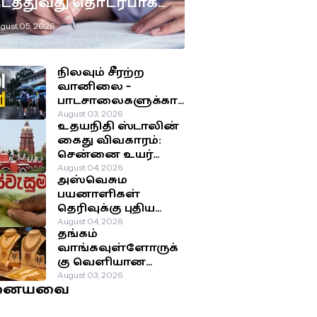
டத்துவது தொடர்பாக
டுக்கப்பட்டுள்ள
gust 05, 2026
ுக்கிய தீர்மானம்!
நிலவும் சீரற்ற
வானிலை –
பாடசாலைகளுக்கா
ன விடுமுறை
August 03, 2026
உதயநிதி ஸ்டாலின்
தொடர்பில்
கைது விவகாரம்:
வௌியான தகவல்!
சென்னை உயர்
நீதிமன்றம்
August 04, 2026
அஸ்வெசும
பிறப்பித்த அதிரடி
பயனாளிகள்
உத்தரவு!
தெரிவுக்கு புதிய
முறை: சமூக-
August 04, 2026
தங்கம்
பொருளாதார
வாங்கவுள்ளோருக்
நிலைக்கு
கு வெளியான
முன்னுரிமை!
மகிழ்ச்சி தகவல்!
August 03, 2026
னையவை