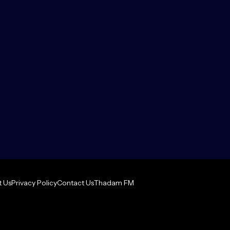
 Us
Privacy Policy
Contact Us
Thadam FM