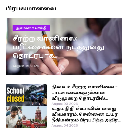
பிரபலமானவை
இலங்கை செய்தி
சீரற்ற வானிலை:
பரீட்சைகளை நடத்துவது
தொடர்பாக
எடுக்கப்பட்டுள்ள முக்கிய
August 05, 2026
தீர்மானம்!
நிலவும் சீரற்ற வானிலை –
பாடசாலைகளுக்கான
விடுமுறை தொடர்பில்
வௌியான தகவல்!
August 03, 2026
உதயநிதி ஸ்டாலின் கைது
விவகாரம்: சென்னை உயர்
நீதிமன்றம் பிறப்பித்த அதிரடி
உத்தரவு!
August 04, 2026