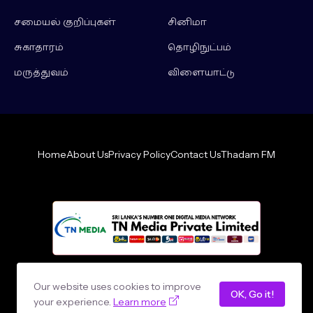
சமையல் குறிப்புகள்
சினிமா
சுகாதாரம்
தொழிநுட்பம்
மருத்துவம்
விளையாட்டு
Home
About Us
Privacy Policy
Contact Us
Thadam FM
Design by -
loncey tech
Our website uses cookies to improve
OK, Go it!
your experience.
Learn more