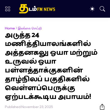
Home
இலங்கை செய்தி
அடுத்த 24
மணித்தியாலங்களில்
அத்தனகலு ஓயா மற்றும்
உருவல் ஓயா
பள்ளத்தாக்குகளின்
தாழ்நிலப் பகுதிகளில்
வெள்ளப்பெருக்கு
ஏற்படக்கூடிய அபாயம்!
Published:
November 23, 2025