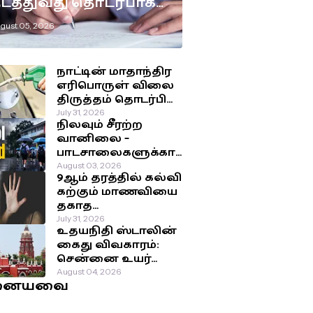
டத்துவது தொடர்பாக
டுக்கப்பட்டுள்ள
gust 05, 2026
ுக்கிய தீர்மானம்!
நாட்டின் மாதாந்திர
எரிபொருள் விலை
திருத்தம் தொடர்பில்
இன்று
July 31, 2026
நிலவும் சீரற்ற
வெளியாகவுள்ள
வானிலை –
அறிவிப்பு!
பாடசாலைகளுக்கா
ன விடுமுறை
August 03, 2026
9ஆம் தரத்தில் கல்வி
தொடர்பில்
கற்கும் மாணவியை
வௌியான தகவல்!
தகாத
செயற்பாட்டுக்கு
July 31, 2026
உதயநிதி ஸ்டாலின்
உட்படுத்திய சக
கைது விவகாரம்:
மாணவர்கள்!
சென்னை உயர்
நீதிமன்றம்
August 04, 2026
னையவை
பிறப்பித்த அதிரடி
உத்தரவு!