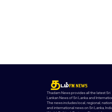
Thadam News provides all the latest Sri
Lankan News of Sri Lanka and Internatio
The news includes local, regional, nation
and international news on Sri Lanka, India