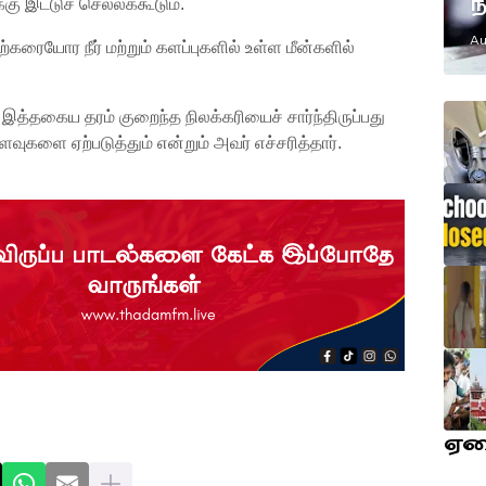
ந
ு இட்டுச் செல்லக்கூடும்.
எ
Au
ற்கரையோர நீர் மற்றும் களப்புகளில் உள்ள மீன்களில்
ம
த்தகைய தரம் குறைந்த நிலக்கரியைச் சார்ந்திருப்பது
வுகளை ஏற்படுத்தும் என்றும் அவர் எச்சரித்தார்.
ஏ