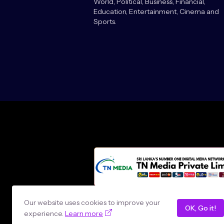
World, Political, Business, Financial,
Education, Entertainment, Cinema and
Sports.
Design by -
loncey tech
Our website uses cookies to improve your
OK, Go it!
experience.
Learn more