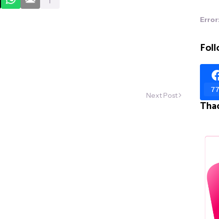
Error
Foll
77
Next Post
Tha