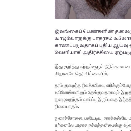
இலங்கைப் பெண்களின் தலைமுடிய
வாழ்வோருக்கு பாதரசம் உல
காணப்படுவதாகப் புதிய ஆய்வு 
வெளியாகி அதிர்ச்சியை ஏற்படுத
இது குறித்து சுற்றுச்சூழல் நீதிக்க
விதானகே தெரிவிக்கையில்,
தரம் குறைந்த நிலக்கரியை எரிக்கும்போ
உயிரினங்களிலும் தேங்குவதாகவும் இறுத
நுழைவதற்கும் வாய்ப்பு இருப்பதை இந்த
நிலையாகும்.
நுரைச்சோலை, பனியடிய, நாரக்கல்லிய மற்
ஏற்கனவே பாதரச நச்சுத்தன்மைக்கு ஆளாகி