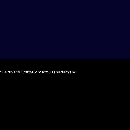
 Us
Privacy Policy
Contact Us
Thadam FM