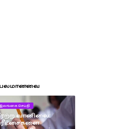
ரபலமானவை
இலங்கை செய்தி
ீரற்ற வானிலை:
பரீட்சைகளை