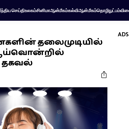
ந்திய செய்தி
உலகம்
சினிமா
ஆன்மீகம்
கல்வி
ஆன்மீகம்
தொழிநுட்பம்
விள
ADS
்களின் தலைமுடியில்
 ஆய்வொன்றில்
 தகவல்