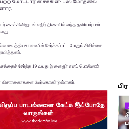
ெற்ற மோட்டார் சைக்கிள்- பஸ் மோதலில்
ளார்.
்டர் சைக்கிளிலுடன் எதிர் திசையில் வந்த தனியார் பஸ்
்ளது.
ல வைத்தியசாலையில் சேர்க்கப்பட்ட போதும் சிகிச்சை
ரவித்தனர்.
ரதேசத்தைச் சேர்ந்த 19 வயது இளைஞர் எனப் பொலிஸார்
ார் விசாரணைகளை மேற்கொண்டுள்ளனர்.
பி
ச