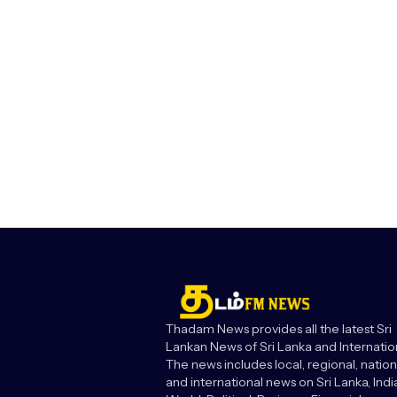
Thadam News provides all the latest Sri
Lankan News of Sri Lanka and Internatio
The news includes local, regional, nation
and international news on Sri Lanka, India