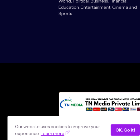
World, Political, Business, Financial,
Education, Entertainment, Cinema and
Sports.
Design by -
loncey tech
Our website uses cookies to improve your
OK, Go it!
experience.
Learn more