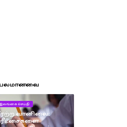
ரபலமானவை
இலங்கை செய்தி
ீரற்ற வானிலை:
பரீட்சைகளை