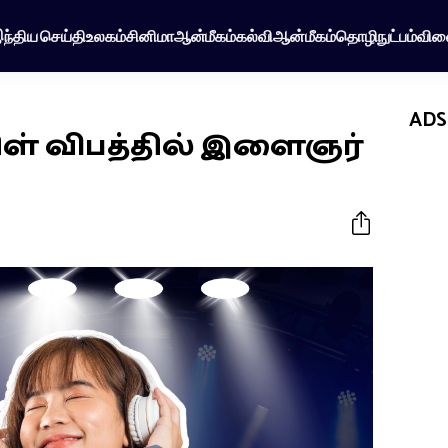
ந்திய செய்தி
உலகம்
சினிமா
ஆன்மீகம்
கல்வி
ஆன்மீகம்
தொழிநுட்பம்
விள
ADS
ிள் விபத்தில் இளைஞர்