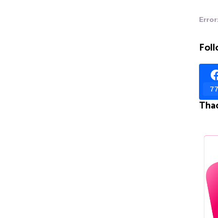
Error
Foll
77
Tha