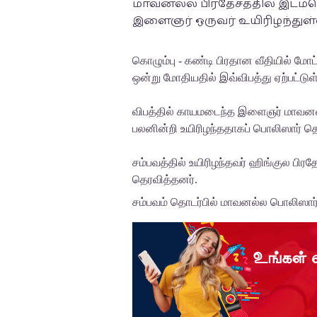
மாவனல்ல பிரதேசத்தில் இடம்ப
இளைஞர் ஒருவர் உயிரிழந்துள்
கொழும்பு - கண்டி பிரதான வீதியில் மோட
ஒன்று மோதியதில் இவ்விபத்து ஏற்பட்டுள
விபத்தில் காயமடைந்த இளைஞர் மாவனல்
பலனின்றி உயிரிழந்ததாகப் பொலிஸார் தெ
சம்பவத்தில் உயிரிழந்தவர் ஹிங்குல பி
தெரவித்தனர்.
சம்பவம் தொடர்பில் மாவனல்ல பொலிஸ