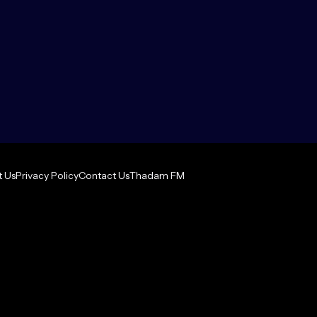
 Us
Privacy Policy
Contact Us
Thadam FM