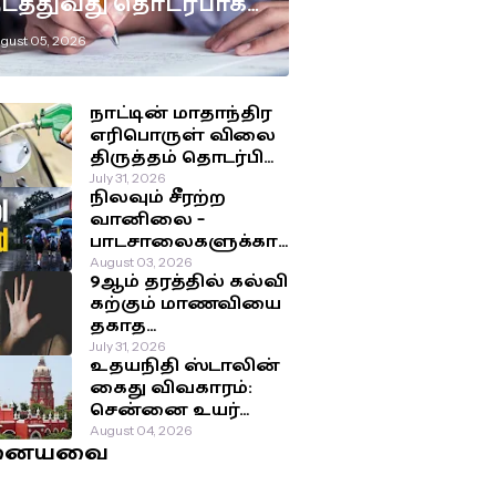
டத்துவது தொடர்பாக
டுக்கப்பட்டுள்ள
gust 05, 2026
ுக்கிய தீர்மானம்!
நாட்டின் மாதாந்திர
எரிபொருள் விலை
திருத்தம் தொடர்பில்
இன்று
July 31, 2026
நிலவும் சீரற்ற
வெளியாகவுள்ள
வானிலை –
அறிவிப்பு!
பாடசாலைகளுக்கா
ன விடுமுறை
August 03, 2026
9ஆம் தரத்தில் கல்வி
தொடர்பில்
கற்கும் மாணவியை
வௌியான தகவல்!
தகாத
செயற்பாட்டுக்கு
July 31, 2026
உதயநிதி ஸ்டாலின்
உட்படுத்திய சக
கைது விவகாரம்:
மாணவர்கள்!
சென்னை உயர்
நீதிமன்றம்
August 04, 2026
னையவை
பிறப்பித்த அதிரடி
உத்தரவு!