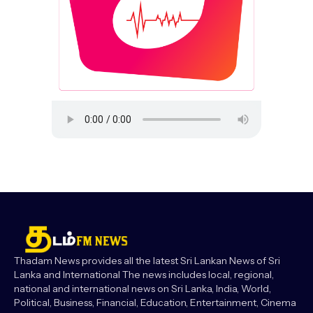
Thadam News provides all the latest Sri Lankan News of Sri
Lanka and International The news includes local, regional,
national and international news on Sri Lanka, India, World,
Political, Business, Financial, Education, Entertainment, Cinema