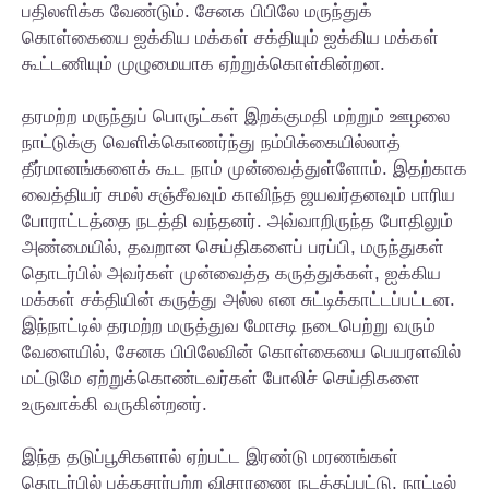
பதிலளிக்க வேண்டும். சேனக பிபிலே மருந்துக்
கொள்கையை ஐக்கிய மக்கள் சக்தியும் ஐக்கிய மக்கள்
கூட்டணியும் முழுமையாக ஏற்றுக்கொள்கின்றன.
தரமற்ற மருந்துப் பொருட்கள் இறக்குமதி மற்றும் ஊழலை
நாட்டுக்கு வெளிக்கொணர்ந்து நம்பிக்கையில்லாத்
தீர்மானங்களைக் கூட நாம் முன்வைத்துள்ளோம். இதற்காக
வைத்தியர் சமல் சஞ்சீவவும் காவிந்த ஜயவர்தனவும் பாரிய
போராட்டத்தை நடத்தி வந்தனர். அவ்வாறிருந்த போதிலும்
அண்மையில், தவறான செய்திகளைப் பரப்பி, மருந்துகள்
தொடர்பில் அவர்கள் முன்வைத்த கருத்துக்கள், ஐக்கிய
மக்கள் சக்தியின் கருத்து அல்ல என சுட்டிக்காட்டப்பட்டன.
இந்நாட்டில் தரமற்ற மருத்துவ மோசடி நடைபெற்று வரும்
வேளையில், சேனக பிபிலேவின் கொள்கையை பெயரளவில்
மட்டுமே ஏற்றுக்கொண்டவர்கள் போலிச் செய்திகளை
உருவாக்கி வருகின்றனர்.
இந்த தடுப்பூசிகளால் ஏற்பட்ட இரண்டு மரணங்கள்
தொடர்பில் பக்கசார்பற்ற விசாரணை நடத்தப்பட்டு, நாட்டில்