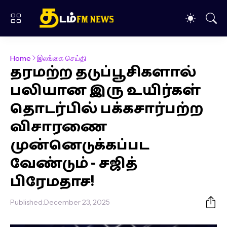
Home
இலங்கை செய்தி
தரமற்ற தடுப்பூசிகளால்
பலியான இரு உயிர்கள்
தொடர்பில் பக்கசார்பற்ற
விசாரணை
முன்னெடுக்கப்பட
வேண்டும் - சஜித்
பிரேமதாச!
Published:
December 23, 2025