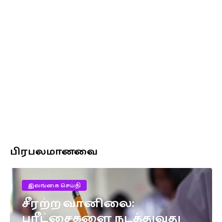
பிரபலமானவை
இலங்கை செய்தி
சீரற்ற வானிலை:
பரீட்சைகளை நடத்துவது