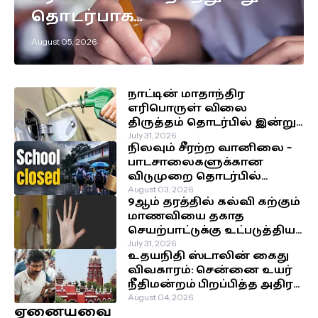
தொடர்பாக
எடுக்கப்பட்டுள்ள முக்கிய
August 05, 2026
தீர்மானம்!
நாட்டின் மாதாந்திர
எரிபொருள் விலை
திருத்தம் தொடர்பில் இன்று
வெளியாகவுள்ள அறிவிப்பு!
July 31, 2026
நிலவும் சீரற்ற வானிலை –
பாடசாலைகளுக்கான
விடுமுறை தொடர்பில்
வௌியான தகவல்!
August 03, 2026
9ஆம் தரத்தில் கல்வி கற்கும்
மாணவியை தகாத
செயற்பாட்டுக்கு உட்படுத்திய
சக மாணவர்கள்!
July 31, 2026
உதயநிதி ஸ்டாலின் கைது
விவகாரம்: சென்னை உயர்
நீதிமன்றம் பிறப்பித்த அதிரடி
உத்தரவு!
August 04, 2026
ஏனையவை