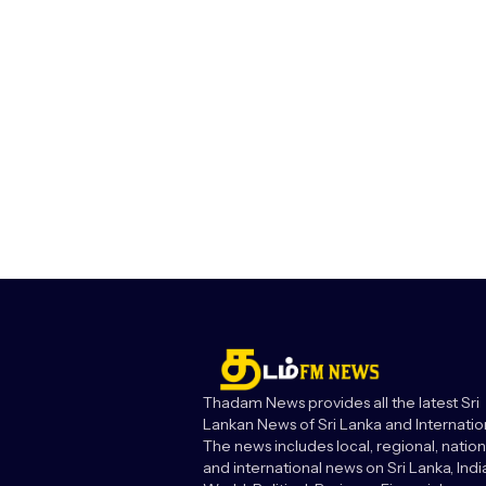
Thadam News provides all the latest Sri
Lankan News of Sri Lanka and Internatio
The news includes local, regional, nation
and international news on Sri Lanka, India