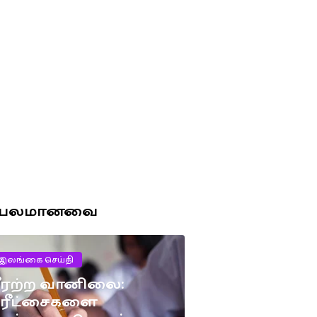
ரபலமானவை
இலங்கை செய்தி
ீரற்ற வானிலை:
பரீட்சைகளை