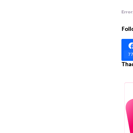
Error
Foll
77
Tha