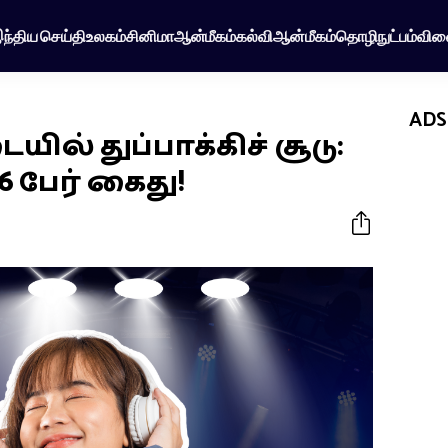
ந்திய செய்தி
உலகம்
சினிமா
ஆன்மீகம்
கல்வி
ஆன்மீகம்
தொழிநுட்பம்
விள
ADS
் துப்பாக்கிச் சூடு:
 பேர் கைது!