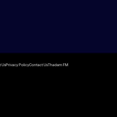
 Us
Privacy Policy
Contact Us
Thadam FM