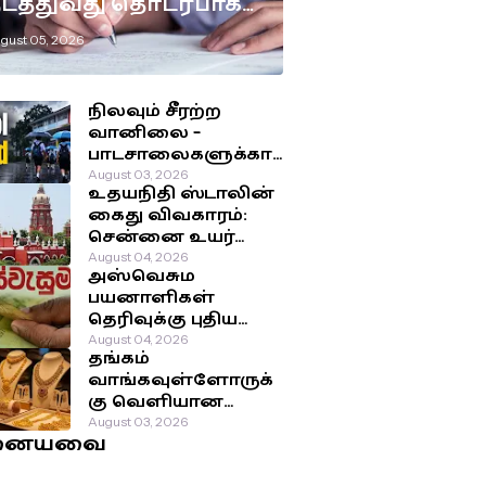
டத்துவது தொடர்பாக
டுக்கப்பட்டுள்ள
gust 05, 2026
ுக்கிய தீர்மானம்!
நிலவும் சீரற்ற
வானிலை –
பாடசாலைகளுக்கா
ன விடுமுறை
August 03, 2026
உதயநிதி ஸ்டாலின்
தொடர்பில்
கைது விவகாரம்:
வௌியான தகவல்!
சென்னை உயர்
நீதிமன்றம்
August 04, 2026
அஸ்வெசும
பிறப்பித்த அதிரடி
பயனாளிகள்
உத்தரவு!
தெரிவுக்கு புதிய
முறை: சமூக-
August 04, 2026
தங்கம்
பொருளாதார
வாங்கவுள்ளோருக்
நிலைக்கு
கு வெளியான
முன்னுரிமை!
மகிழ்ச்சி தகவல்!
August 03, 2026
னையவை