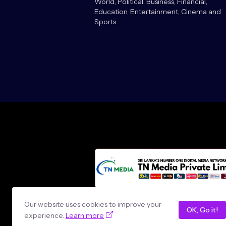
World, Political, Business, Financial,
Education, Entertainment, Cinema and
Sports.
Design by -
loncey tech
Our website uses cookies to improve your
OK, Go it!
experience.
Learn more