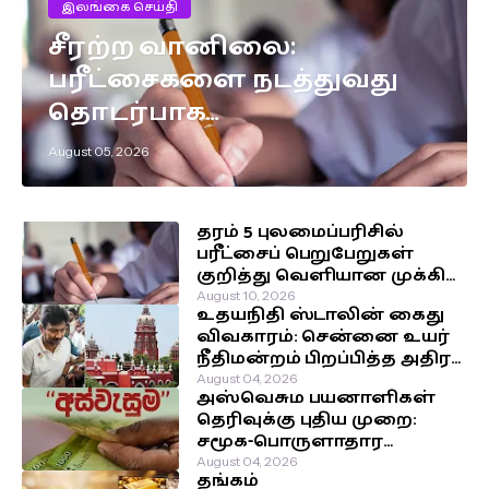
இலங்கை செய்தி
சீரற்ற வானிலை:
பரீட்சைகளை நடத்துவது
தொடர்பாக
எடுக்கப்பட்டுள்ள முக்கிய
August 05, 2026
தீர்மானம்!
தரம் 5 புலமைப்பரிசில்
பரீட்சைப் பெறுபேறுகள்
குறித்து வெளியான முக்கிய
அறிவிப்பு!
August 10, 2026
உதயநிதி ஸ்டாலின் கைது
விவகாரம்: சென்னை உயர்
நீதிமன்றம் பிறப்பித்த அதிரடி
உத்தரவு!
August 04, 2026
அஸ்வெசும பயனாளிகள்
தெரிவுக்கு புதிய முறை:
சமூக-பொருளாதார
நிலைக்கு முன்னுரிமை!
August 04, 2026
தங்கம்