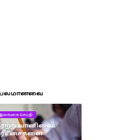
ரபலமானவை
இலங்கை செய்தி
ீரற்ற வானிலை:
பரீட்சைகளை