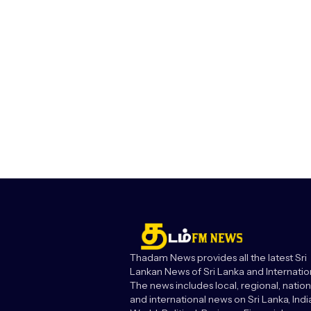
Thadam News provides all the latest Sri
Lankan News of Sri Lanka and Internatio
The news includes local, regional, nation
and international news on Sri Lanka, India