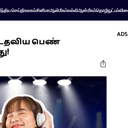
ந்திய செய்தி
உலகம்
சினிமா
ஆன்மீகம்
கல்வி
ஆன்மீகம்
தொழிநுட்பம்
விள
ADS
உதவிய பெண்
ு!