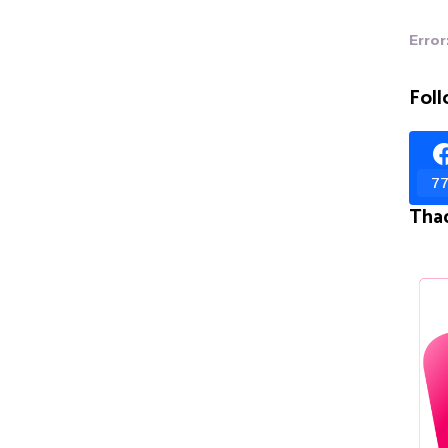
Error
Foll
77
Tha