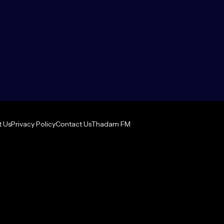
 Us
Privacy Policy
Contact Us
Thadam FM