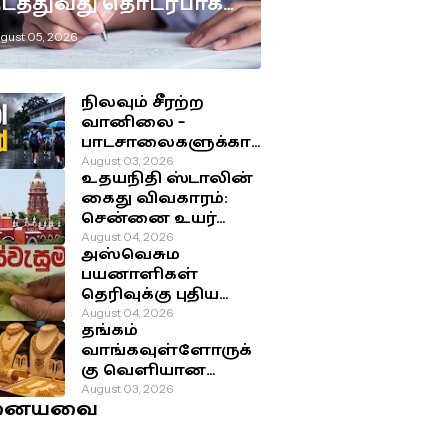
டத்துவது தொடர்பாக
டுக்கப்பட்டுள்ள
gust 05, 2026
ுக்கிய தீர்மானம்!
நிலவும் சீரற்ற
வானிலை –
பாடசாலைகளுக்கா
ன விடுமுறை
August 03, 2026
உதயநிதி ஸ்டாலின்
தொடர்பில்
கைது விவகாரம்:
வௌியான தகவல்!
சென்னை உயர்
நீதிமன்றம்
August 04, 2026
அஸ்வெசும
பிறப்பித்த அதிரடி
பயனாளிகள்
உத்தரவு!
தெரிவுக்கு புதிய
முறை: சமூக-
August 04, 2026
தங்கம்
பொருளாதார
வாங்கவுள்ளோருக்
நிலைக்கு
கு வெளியான
முன்னுரிமை!
மகிழ்ச்சி தகவல்!
August 03, 2026
னையவை