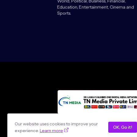
World, Political, Business, Financial,
Education, Entertainment, Cinema and
Sports.
Design by -
loncey tech
Our website uses cookies to improve your
OK, Go it!
experience.
Learn more