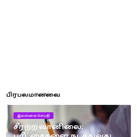
பிரபலமானவை
இலங்கை செய்தி
சீரற்ற வானிலை:
பரீட்சைகளை நடத்துவது