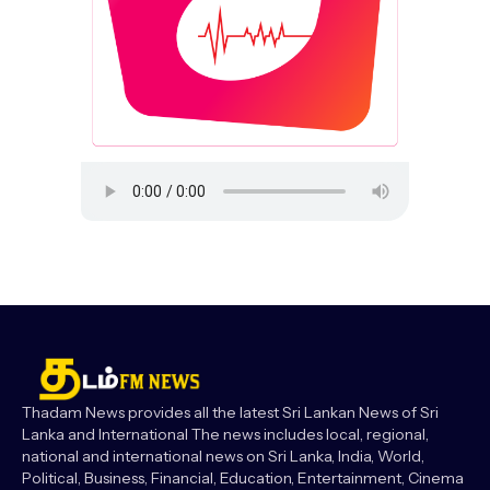
Thadam News provides all the latest Sri Lankan News of Sri
Lanka and International The news includes local, regional,
national and international news on Sri Lanka, India, World,
Political, Business, Financial, Education, Entertainment, Cinema