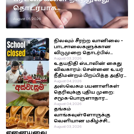
தொடர்பாக
எடுக்கப்பட்டுள்ள முக்கிய
August 05, 2026
தீர்மானம்!
நிலவும் சீரற்ற வானிலை –
பாடசாலைகளுக்கான
விடுமுறை தொடர்பில்
வௌியான தகவல்!
August 03, 2026
உதயநிதி ஸ்டாலின் கைது
விவகாரம்: சென்னை உயர்
நீதிமன்றம் பிறப்பித்த அதிரடி
உத்தரவு!
August 04, 2026
அஸ்வெசும பயனாளிகள்
தெரிவுக்கு புதிய முறை:
சமூக-பொருளாதார
நிலைக்கு முன்னுரிமை!
August 04, 2026
தங்கம்
வாங்கவுள்ளோருக்கு
வெளியான மகிழ்ச்சி
தகவல்!
August 03, 2026
ஏனையவை