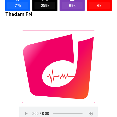
77k
259k
89k
6k
Thadam FM