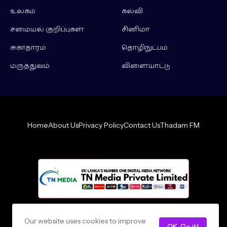
உலகம்
கல்வி
சமையல் குறிப்புகள்
சினிமா
சுகாதாரம்
தொழிநுட்பம்
மருத்துவம்
விளையாட்டு
Home
About Us
Privacy Policy
Contact Us
Thadam FM
Design by -
loncey tech
Our website uses cookies to improve
OK, Go it!