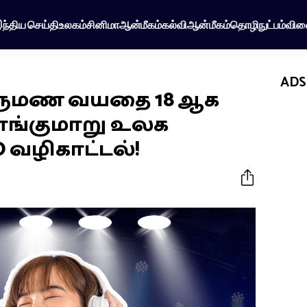
ந்திய செய்தி
உலகம்
சினிமா
ஆன்மீகம்
கல்வி
ஆன்மீகம்
தொழிநுட்பம்
விள
ADS
ருமண வயதை 18 ஆக
வாங்குமாறு உலக
 வழிகாட்டல்!