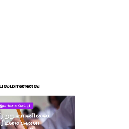
ரபலமானவை
இலங்கை செய்தி
ீரற்ற வானிலை:
பரீட்சைகளை