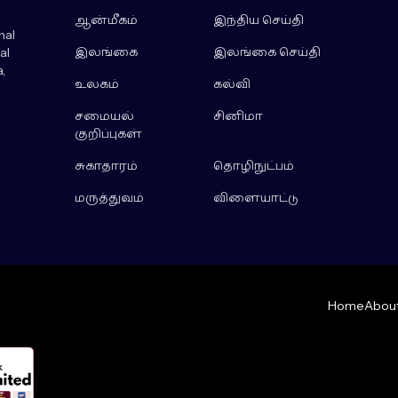
ஆன்மீகம்
இந்திய செய்தி
nal
இலங்கை
இலங்கை செய்தி
al
,
உலகம்
கல்வி
சமையல்
சினிமா
குறிப்புகள்
சுகாதாரம்
தொழிநுட்பம்
மருத்துவம்
விளையாட்டு
Home
About