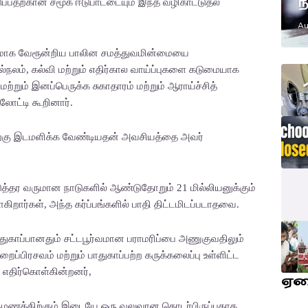
ந
்பதற்கான சமூக ஈடுபாட்டையும் இந்த வழிகாட்டுதல்
எ
Au
ம
ஆழமாக வேரூன்றிய பாலின சமத்துவமின்மையை
ல்நலம், கல்வி மற்றும் எதிர்கால வாய்ப்புகளை கடுமையாக
்றும் இனப்பெருக்க சுகாதாரம் மற்றும் ஆராய்ச்சித்
லோட்டி கூறினார்.
ற்கு இடமளிக்க வேண்டியதன் அவசியத்தை அவர்
நடுத்தர வருமான நாடுகளில் ஆண்டுதோறும் 21 மில்லியனுக்கும்
ிறார்கள், அந்த கர்ப்பங்களில் பாதி திட்டமிடப்படாதவை.
பாதுகாப்பானதும் சட்டபூர்வமான பராமரிப்பை அணுகுவதிலும்
்பிரசவம் மற்றும் பாதுகாப்பற்ற கருக்கலைப்பு உள்ளிட்ட
எதிர்கொள்கின்றனர்,
ஏ
திருமணத்திற்கும் இடையே ஒரு வலுவான தொடர்பிருப்பதாக