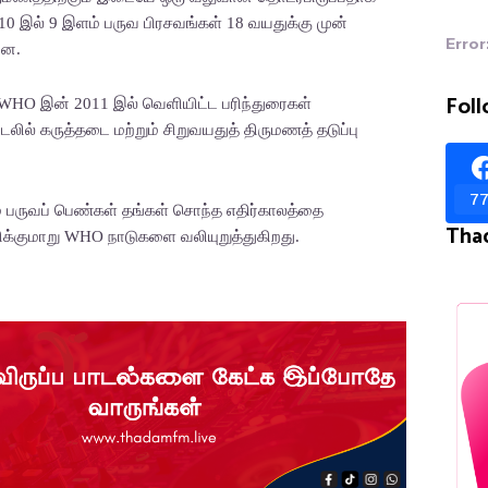
 10 இல் 9 இளம் பருவ பிரசவங்கள் 18 வயதுக்கு முன்
Error
றன.
Foll
 , WHO இன் 2011 இல் வெளியிட்ட பரிந்துரைகள்
டலில் கருத்தடை மற்றும் சிறுவயதுத் திருமணத் தடுப்பு
77
் பருவப் பெண்கள் தங்கள் சொந்த எதிர்காலத்தை
Tha
குமாறு WHO நாடுகளை வலியுறுத்துகிறது.