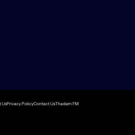
 Us
Privacy Policy
Contact Us
Thadam FM