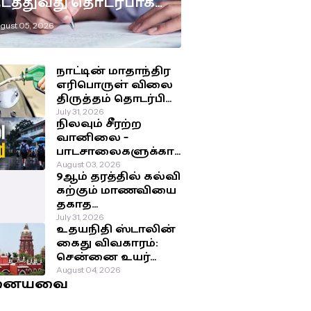
டத்துவது தொடர்பாக
டுக்கப்பட்டுள்ள
gust 05, 2026
ுக்கிய தீர்மானம்!
நாட்டின் மாதாந்திர
எரிபொருள் விலை
திருத்தம் தொடர்பில்
இன்று
July 31, 2026
நிலவும் சீரற்ற
வெளியாகவுள்ள
வானிலை –
அறிவிப்பு!
பாடசாலைகளுக்கா
ன விடுமுறை
August 03, 2026
9ஆம் தரத்தில் கல்வி
தொடர்பில்
கற்கும் மாணவியை
வௌியான தகவல்!
தகாத
செயற்பாட்டுக்கு
July 31, 2026
உதயநிதி ஸ்டாலின்
உட்படுத்திய சக
கைது விவகாரம்:
மாணவர்கள்!
சென்னை உயர்
நீதிமன்றம்
August 04, 2026
னையவை
பிறப்பித்த அதிரடி
உத்தரவு!