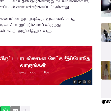
ந
்ளிட்ட மேலதிக ஒழுக்காற்று நடவடிக்கைகள்,
எ
்படும் என எச்சரிக்கப்பட்டுள்ளது.
Au
ம
பையின் அமர்வுக்கு சமூகமளிக்காத
 கட்சி உறுப்புரிமையிலிருந்து
கள் சக்தி அறிவித்துள்ளது.
ஏ