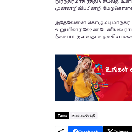
நிரந்தரமாக ரத்து செய்வது உள
முன்னறிவிப்பின்றி மேற்கொள்ளப
இதேவேளை கொழும்பு மாநகர ச
உறுப்பினர் ஷேன் டேனியல் ராம்,
நீக்கப்பட்டுள்ளதாக ஐக்கிய மக்
Tags:
இலங்கை செய்தி
Facebook
Twitter