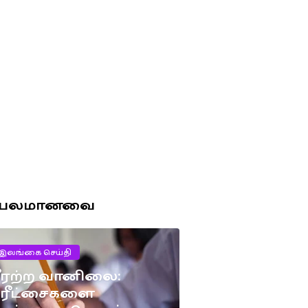
ரபலமானவை
இலங்கை செய்தி
ீரற்ற வானிலை:
பரீட்சைகளை