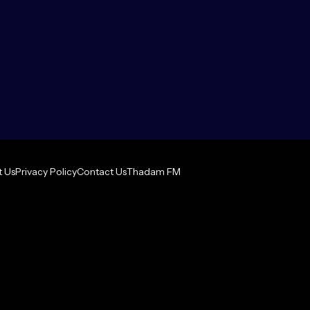
 Us
Privacy Policy
Contact Us
Thadam FM