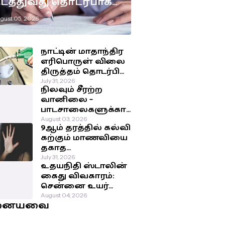
டத்துவது தொடர்பாக
டுக்கப்பட்டுள்ள
gust 05, 2026
ுக்கிய தீர்மானம்!
நாட்டின் மாதாந்திர
எரிபொருள் விலை
திருத்தம் தொடர்பில்
இன்று
July 31, 2026
நிலவும் சீரற்ற
வெளியாகவுள்ள
வானிலை –
அறிவிப்பு!
பாடசாலைகளுக்கா
ன விடுமுறை
August 03, 2026
9ஆம் தரத்தில் கல்வி
தொடர்பில்
கற்கும் மாணவியை
வௌியான தகவல்!
தகாத
செயற்பாட்டுக்கு
July 31, 2026
உதயநிதி ஸ்டாலின்
உட்படுத்திய சக
கைது விவகாரம்:
மாணவர்கள்!
சென்னை உயர்
நீதிமன்றம்
August 04, 2026
னையவை
பிறப்பித்த அதிரடி
உத்தரவு!