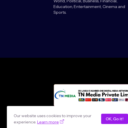
World, Political, Business, Financial,
Education, Entertainment, Cinema and
Sports.
Design by -
loncey tech
Our website uses cookies to improve your
OK, Go it!
experience.
Learn more