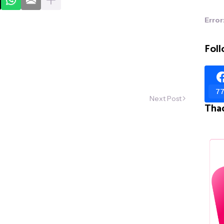
Error
Foll
77
Next Post
Tha