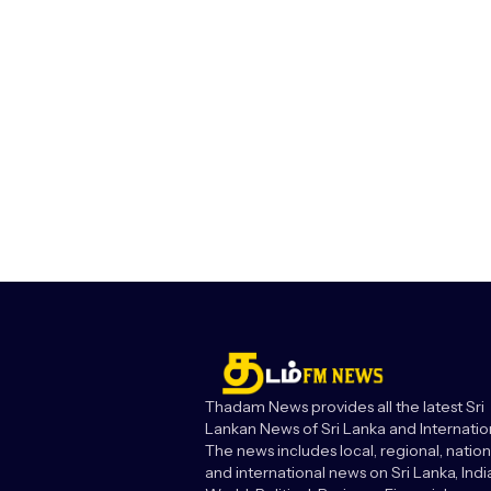
Thadam News provides all the latest Sri
Lankan News of Sri Lanka and Internatio
The news includes local, regional, nation
and international news on Sri Lanka, India