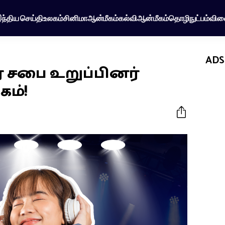
ந்திய செய்தி
உலகம்
சினிமா
ஆன்மீகம்
கல்வி
ஆன்மீகம்
தொழிநுட்பம்
விள
ADS
 சபை உறுப்பினர்
கம்!