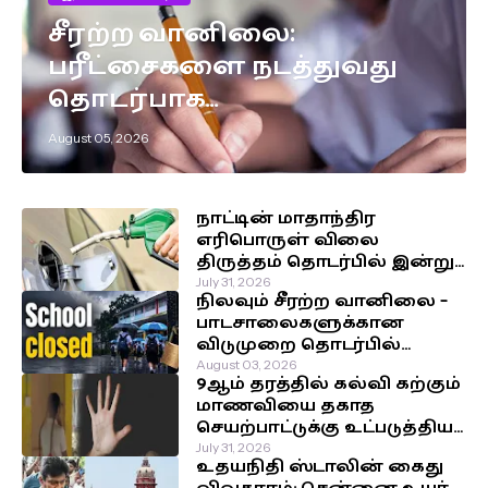
சீரற்ற வானிலை:
பரீட்சைகளை நடத்துவது
தொடர்பாக
எடுக்கப்பட்டுள்ள முக்கிய
August 05, 2026
தீர்மானம்!
நாட்டின் மாதாந்திர
எரிபொருள் விலை
திருத்தம் தொடர்பில் இன்று
வெளியாகவுள்ள அறிவிப்பு!
July 31, 2026
நிலவும் சீரற்ற வானிலை –
பாடசாலைகளுக்கான
விடுமுறை தொடர்பில்
வௌியான தகவல்!
August 03, 2026
9ஆம் தரத்தில் கல்வி கற்கும்
மாணவியை தகாத
செயற்பாட்டுக்கு உட்படுத்திய
சக மாணவர்கள்!
July 31, 2026
உதயநிதி ஸ்டாலின் கைது