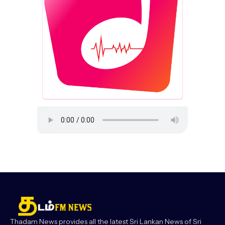
Thadam News provides all the latest Sri Lankan News of Sri