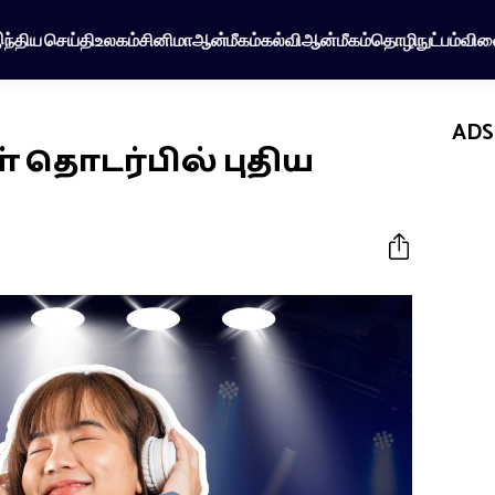
ந்திய செய்தி
உலகம்
சினிமா
ஆன்மீகம்
கல்வி
ஆன்மீகம்
தொழிநுட்பம்
விள
ADS
 தொடர்பில் புதிய