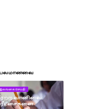
ரபலமானவை
இலங்கை செய்தி
ீரற்ற வானிலை:
பரீட்சைகளை