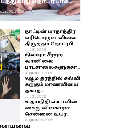
டத்துவது தொடர்பாக
டுக்கப்பட்டுள்ள
gust 05, 2026
ுக்கிய தீர்மானம்!
நாட்டின் மாதாந்திர
எரிபொருள் விலை
திருத்தம் தொடர்பில்
இன்று
July 31, 2026
நிலவும் சீரற்ற
வெளியாகவுள்ள
வானிலை –
அறிவிப்பு!
பாடசாலைகளுக்கா
ன விடுமுறை
August 03, 2026
9ஆம் தரத்தில் கல்வி
தொடர்பில்
கற்கும் மாணவியை
வௌியான தகவல்!
தகாத
செயற்பாட்டுக்கு
July 31, 2026
உதயநிதி ஸ்டாலின்
உட்படுத்திய சக
கைது விவகாரம்:
மாணவர்கள்!
சென்னை உயர்
நீதிமன்றம்
August 04, 2026
னையவை
பிறப்பித்த அதிரடி
உத்தரவு!