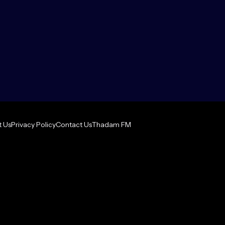
 Us
Privacy Policy
Contact Us
Thadam FM