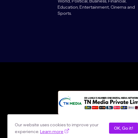
World, Political, Business, Financial,
Education, Entertainment, Cinema and
Sports.
Design by -
loncey tech
Our website uses cookies to improve your
OK, Go it!
experience.
Learn more