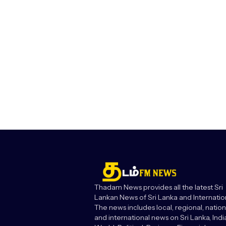
Thadam News provides all the latest Sri
Lankan News of Sri Lanka and Internatio
The news includes local, regional, nation
and international news on Sri Lanka, India