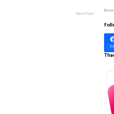
Error
Next Post
Foll
77
Tha